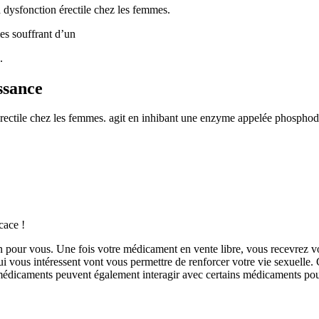
a dysfonction érectile chez les femmes.
mes souffrant d’un
.
ssance
 érectile chez les femmes. agit en inhibant une enzyme appelée phosphodi
cace !
on pour vous. Une fois votre médicament en vente libre, vous recevrez 
 vous intéressent vont vous permettre de renforcer votre vie sexuelle. 
 médicaments peuvent également interagir avec certains médicaments pour 