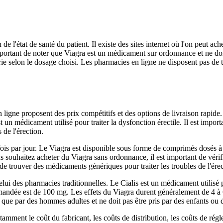
 de l'état de santé du patient. Il existe des sites internet où l'on peu
portant de noter que Viagra est un médicament sur ordonnance et ne doit
rie selon le dosage choisi. Les pharmacies en ligne ne disposent pas de 
en ligne proposent des prix compétitifs et des options de livraison rapid
st un médicament utilisé pour traiter la dysfonction érectile. Il est imp
 de l'érection.
une fois par jour. Le Viagra est disponible sous forme de comprimés dosé
ouhaitez acheter du Viagra sans ordonnance, il est important de vérifie
le de trouver des médicaments génériques pour traiter les troubles de l'ér
 des pharmacies traditionnelles. Le Cialis est un médicament utilisé pou
mmandée est de 100 mg. Les effets du Viagra durent généralement de 4 à 
ris que par des hommes adultes et ne doit pas être pris par des enfants ou
nt le coût du fabricant, les coûts de distribution, les coûts de réglemen