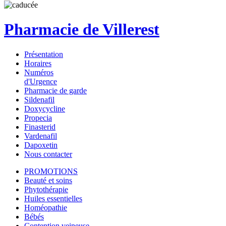
Pharmacie de Villerest
Présentation
Horaires
Numéros
d'Urgence
Pharmacie de garde
Sildenafil
Doxycycline
Propecia
Finasterid
Vardenafil
Dapoxetin
Nous contacter
PROMOTIONS
Beauté et soins
Phytothérapie
Huiles essentielles
Homéopathie
Bébés
Contention veineuse