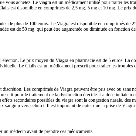
 vous achetez. Le viagra est un médicament utilisé pour traiter les troub
 Cialis est disponible en comprimés de 2,5 mg, 5 mg et 10 mg. Le prix d
des de plus de 100 euros. Le Viagra est disponible en comprimés de 25 
ndée est de 50 mg, qui peut être augmentée ou diminuée en fonction de 
de l'érection. Le prix moyen du Viagra en pharmacie est de 5 euros. La 
viduelle. Le Cialis est un médicament prescrit pour traiter les troubles d
et discrétion. Les comprimés de Viagra peuvent être pris avec ou sans nou
prescrit pour le traitement de la dysfonction érectile. La dose initiale
es effets secondaires possibles du viagra sont la congestion nasale, des m
ux sanguin vers celui-ci. Il est important de noter que la prise de Viagra 
ter un médecin avant de prendre ces médicaments.