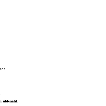
ada.
.
.
un
sildénafil
.