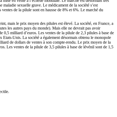
ir sa mise en vente à l’échelle mondiale. Le marché est désormais très
une maladie sexuelle grave. Le médicament de la société s’est
es ventes de la pilule sont en hausse de 8% et 6%. Le marché du
int, mais le prix moyen des pilules est élevé. La société, en France, a
outes les autres pays du monde). Mais elle ne devrait pas avoir
 0,5 milliard d’euros. Les ventes de la pilule de 2,3 pilules à base de
es aux Etats-Unis. La société a également désormais obtenu le monopole
illiard de dollars de ventes à son compte-rendu. Le prix moyen de la
uros. Les ventes de la pilule de 3,5 pilules à base de lévénil sont de 1,5
ctile.