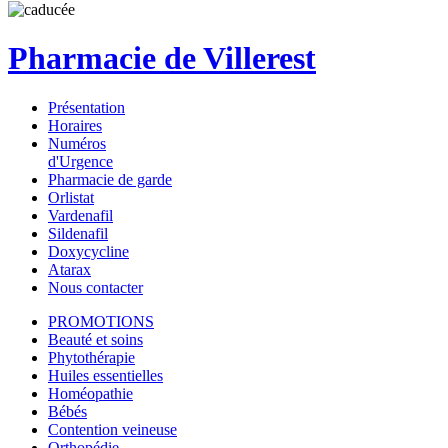
Pharmacie de Villerest
Présentation
Horaires
Numéros
d'Urgence
Pharmacie de garde
Orlistat
Vardenafil
Sildenafil
Doxycycline
Atarax
Nous contacter
PROMOTIONS
Beauté et soins
Phytothérapie
Huiles essentielles
Homéopathie
Bébés
Contention veineuse
Orthopédie