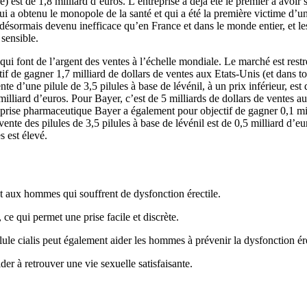
bre) est de 1,8 milliard d’euros. L’entreprise a déjà été le premier à avo
qui a obtenu le monopole de la santé et qui a été la première victime d’
désormais devenu inefficace qu’en France et dans le monde entier, et l
 sensible.
qui font de l’argent des ventes à l’échelle mondiale. Le marché est restre
ctif de gagner 1,7 milliard de dollars de ventes aux Etats-Unis (et dans t
’une pilule de 3,5 pilules à base de lévénil, à un prix inférieur, est de
1,5 milliard d’euros. Pour Bayer, c’est de 5 milliards de dollars de vent
treprise pharmaceutique Bayer a également pour objectif de gagner 0,1 m
 vente des pilules de 3,5 pilules à base de lévénil est de 0,5 milliard d’e
s est élevé.
 aux hommes qui souffrent de dysfonction érectile.
e qui permet une prise facile et discrète.
ilule cialis peut également aider les hommes à prévenir la dysfonction ére
er à retrouver une vie sexuelle satisfaisante.