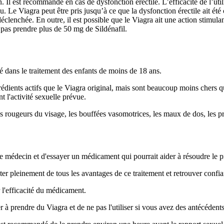
on. Il est recommandé en cas de dysfonction érectile. L’efficacité de l’
 Le Viagra peut être pris jusqu’à ce que la dysfonction érectile ait été c
enchée. En outre, il est possible que le Viagra ait une action stimulante
pas prendre plus de 50 mg de Sildénafil.
é dans le traitement des enfants de moins de 18 ans.
ents actifs que le Viagra original, mais sont beaucoup moins chers que
 l'activité sexuelle prévue.
les rougeurs du visage, les bouffées vasomotrices, les maux de dos, les 
tre médecin et d'essayer un médicament qui pourrait aider à résoudre le 
ter pleinement de tous les avantages de ce traitement et retrouver conf
r l'efficacité du médicament.
 prendre du Viagra et de ne pas l'utiliser si vous avez des antécédents