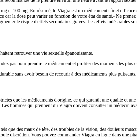
 est recommandé de le prendre environ une heure avant le rapport sexuel
et 100 mg. En résumé, le Viagra est un médicament sûr et efficace qui a
ce car la dose peut varier en fonction de votre état de santé.- Ne pre
menter le risque d'effets secondaires graves. Les effets indésirables so
haitent retrouver une vie sexuelle épanouissante.
endez pas pour prendre le médicament et profiter des moments les plus ex
et durable sans avoir besoin de recourir à des médicaments plus puissants.
tes que les médicaments d'origine, ce qui garantit une qualité et une e
nt. Les hommes qui prennent du Viagra doivent consulter un médecin ava
 tels que des maux de tête, des troubles de la vision, des douleurs muscul
en toute discrétion. Vous pouvez commander Viagra en ligne dans une pha