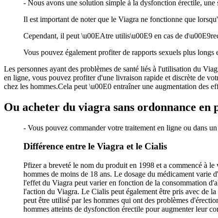
- Nous avons une solution simple à la dysfonction érectile, un
Il est important de noter que le Viagra ne fonctionne que lorsqu'
Cependant, il peut \u00EAtre utilis\u00E9 en cas de d\u00E9re
Vous pouvez également profiter de rapports sexuels plus longs et
Les personnes ayant des problèmes de santé liés à l'utilisation du Viag
en ligne, vous pouvez profiter d'une livraison rapide et discrète de vo
chez les hommes.Cela peut \u00E0 entraîner une augmentation des effet
Ou acheter du viagra sans ordonnance en
- Vous pouvez commander votre traitement en ligne ou dans un 
Différence entre le Viagra et le Cialis
Pfizer a breveté le nom du produit en 1998 et a commencé à le ve
hommes de moins de 18 ans. Le dosage du médicament varie d'u
l'effet du Viagra peut varier en fonction de la consommation d'a
l'action du Viagra. Le Cialis peut également être pris avec de la
peut être utilisé par les hommes qui ont des problèmes d'érection
hommes atteints de dysfonction érectile pour augmenter leur co