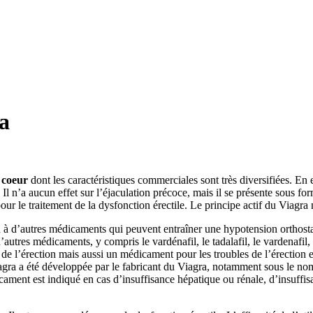
ra
 coeur
dont les caractéristiques commerciales sont très diversifiées. En ef
l n’a aucun effet sur l’éjaculation précoce, mais il se présente sous 
ur le traitement de la dysfonction érectile. Le principe actif du Viagra n
 ou à d’autres médicaments qui peuvent entraîner une hypotension orthos
autres médicaments, y compris le vardénafil, le tadalafil, le vardenafil, 
 l’érection mais aussi un médicament pour les troubles de l’érection et 
agra a été développée par le fabricant du Viagra, notamment sous le nom
ment est indiqué en cas d’insuffisance hépatique ou rénale, d’insuffis