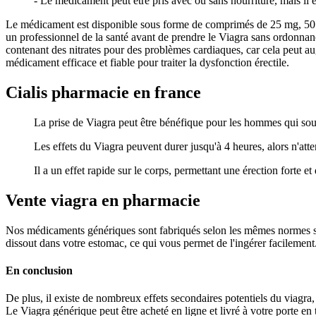
- Le médicament peut être pris avec ou sans nourriture, mais il
Le médicament est disponible sous forme de comprimés de 25 mg, 50 mg 
un professionnel de la santé avant de prendre le Viagra sans ordonnan
contenant des nitrates pour des problèmes cardiaques, car cela peut aug
médicament efficace et fiable pour traiter la dysfonction érectile.
Cialis pharmacie en france
La prise de Viagra peut être bénéfique pour les hommes qui sou
Les effets du Viagra peuvent durer jusqu'à 4 heures, alors n'att
Il a un effet rapide sur le corps, permettant une érection forte 
Vente viagra en pharmacie
Nos médicaments génériques sont fabriqués selon les mêmes normes stric
dissout dans votre estomac, ce qui vous permet de l'ingérer facileme
En conclusion
De plus, il existe de nombreux effets secondaires potentiels du viagra,
Le Viagra générique peut être acheté en ligne et livré à votre porte 