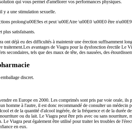
e solution qui vous permet d'améliorer vos performances physiques.
il y a une stimulation sexuelle.
ctions prolong\u00E9es et peut \u00EAtre \u00E0 \u00E0 être n\u00E9vé
 plus satisfaisants.
ra ont déjà eu des difficultés à maintenir une érection suffisamment lon
tre traitement.Les avantages de Viagra pour la dysfonction érectile Le Vi
s secondaires, tels que des maux de tête, des nausées, des étourdisseme
 pharmacie
emballage discret.
ndre en Europe en 2000. Les comprimés sont pris par voie orale, ils peuv
n homme à l'autre, il est donc recommandé de consulter un médecin po
lcool et de la quantité d'alcool ingérée, de la fréquence et de la durée 
 nourriture ou du lait. Le Viagra peut être pris avec ou sans nourriture,
. Le Viagra peut également être utilisé pour traiter les troubles de l'ér
nfiance en eux.