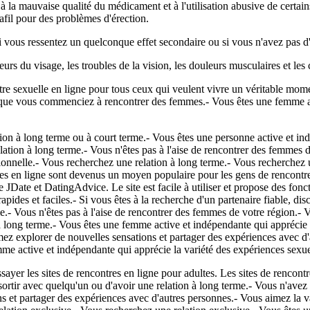
û à la mauvaise qualité du médicament et à l'utilisation abusive de cer
fil pour des problèmes d'érection.
Si vous ressentez un quelconque effet secondaire ou si vous n'avez pas 
eurs du visage, les troubles de la vision, les douleurs musculaires et les
e sexuelle en ligne pour tous ceux qui veulent vivre un véritable moment
t que vous commenciez à rencontrer des femmes.- Vous êtes une femme act
ion à long terme ou à court terme.- Vous êtes une personne active et ind
relation à long terme.- Vous n'êtes pas à l'aise de rencontrer des femmes
sionnelle.- Vous recherchez une relation à long terme.- Vous recherchez
tres en ligne sont devenus un moyen populaire pour les gens de rencontre
e JDate et DatingAdvice. Le site est facile à utiliser et propose des fonc
des et faciles.- Si vous êtes à la recherche d'un partenaire fiable, discr
me.- Vous n'êtes pas à l'aise de rencontrer des femmes de votre région.- 
à long terme.- Vous êtes une femme active et indépendante qui apprécie l
imez explorer de nouvelles sensations et partager des expériences avec d
me active et indépendante qui apprécie la variété des expériences sexue
sayer les sites de rencontres en ligne pour adultes. Les sites de rencon
 sortir avec quelqu'un ou d'avoir une relation à long terme.- Vous n'ave
s et partager des expériences avec d'autres personnes.- Vous aimez la va