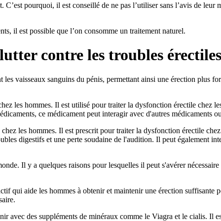
 C’est pourquoi, il est conseillé de ne pas l’utiliser sans l’avis de leu
nts, il est possible que l’on consomme un traitement naturel.
tter contre les troubles érectile
t les vaisseaux sanguins du pénis, permettant ainsi une érection plus for
 chez les hommes. Il est utilisé pour traiter la dysfonction érectile chez 
édicaments, ce médicament peut interagir avec d'autres médicaments ou 
e chez les hommes. Il est prescrit pour traiter la dysfonction érectile 
oubles digestifs et une perte soudaine de l'audition. Il peut également i
monde. Il y a quelques raisons pour lesquelles il peut s'avérer nécessai
 actif qui aide les hommes à obtenir et maintenir une érection suffisant
aire.
enir avec des suppléments de minéraux comme le Viagra et le cialis. Il e