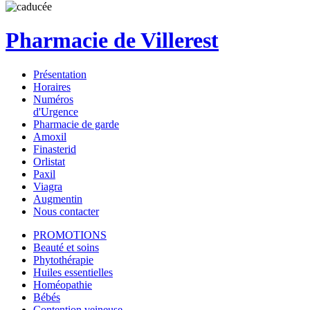
Pharmacie de Villerest
Présentation
Horaires
Numéros
d'Urgence
Pharmacie de garde
Amoxil
Finasterid
Orlistat
Paxil
Viagra
Augmentin
Nous contacter
PROMOTIONS
Beauté et soins
Phytothérapie
Huiles essentielles
Homéopathie
Bébés
Contention veineuse