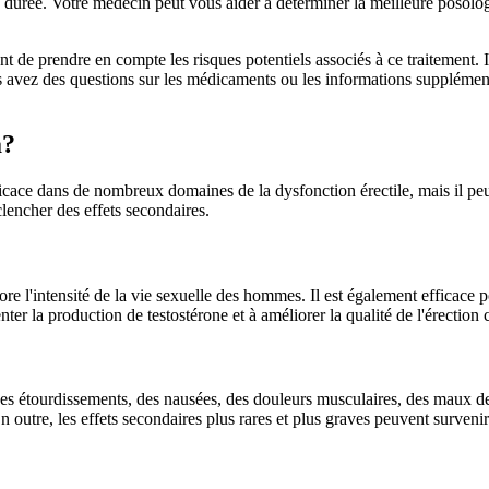
durée. Votre médecin peut vous aider à déterminer la meilleure posologie
tant de prendre en compte les risques potentiels associés à ce traitemen
vez des questions sur les médicaments ou les informations supplémentai
a?
e dans de nombreux domaines de la dysfonction érectile, mais il peut é
lencher des effets secondaires.
ore l'intensité de la vie sexuelle des hommes. Il est également efficace p
nter la production de testostérone et à améliorer la qualité de l'érectio
 des étourdissements, des nausées, des douleurs musculaires, des maux d
outre, les effets secondaires plus rares et plus graves peuvent survenir