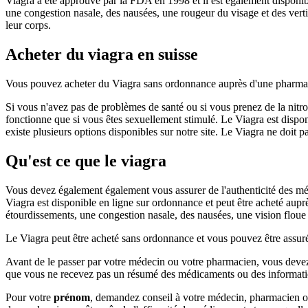
Viagra a été approuvé par la FDA en 1998 et il est également disponib
une congestion nasale, des nausées, une rougeur du visage et des vert
leur corps.
Acheter du viagra en suisse
Vous pouvez acheter du Viagra sans ordonnance auprès d'une pharmaci
Si vous n'avez pas de problèmes de santé ou si vous prenez de la nitro
fonctionne que si vous êtes sexuellement stimulé. Le Viagra est dispon
existe plusieurs options disponibles sur notre site. Le Viagra ne doit p
Qu'est ce que le viagra
Vous devez également également vous assurer de l'authenticité des médi
Viagra est disponible en ligne sur ordonnance et peut être acheté aup
étourdissements, une congestion nasale, des nausées, une vision floue
Le Viagra peut être acheté sans ordonnance et vous pouvez être assu
Avant de le passer par votre médecin ou votre pharmacien, vous deve
que vous ne recevez pas un résumé des médicaments ou des informatio
Pour votre
prénom
, demandez conseil à votre médecin, pharmacien o