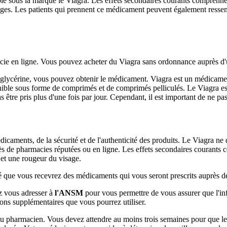
le sous la marque le Viagra. Les effets secondaires courants comprenne
iges. Les patients qui prennent ce médicament peuvent également ressen
e en ligne. Vous pouvez acheter du Viagra sans ordonnance auprès d'u
glycérine, vous pouvez obtenir le médicament. Viagra est un médicament 
ible sous forme de comprimés et de comprimés pelliculés. Le Viagra est 
as être pris plus d'une fois par jour. Cependant, il est important de ne pa
caments, de la sécurité et de l'authenticité des produits. Le Viagra ne 
rès de pharmacies réputées ou en ligne. Les effets secondaires courants
 et une rougeur du visage.
ré que vous recevrez des médicaments qui vous seront prescrits auprès
z vous adresser à
l'ANSM
pour vous permettre de vous assurer que l'inf
ns supplémentaires que vous pourrez utiliser.
u pharmacien. Vous devez attendre au moins trois semaines pour que le 