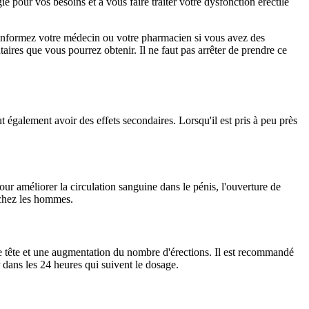
 pour vos besoins et à vous faire traiter votre dysfonction érectile
t. Informez votre médecin ou votre pharmacien si vous avez des
res que vous pourrez obtenir. Il ne faut pas arrêter de prendre ce
galement avoir des effets secondaires. Lorsqu'il est pris à peu près
our améliorer la circulation sanguine dans le pénis, l'ouverture de
n chez les hommes.
e tête et une augmentation du nombre d'érections. Il est recommandé
 dans les 24 heures qui suivent le dosage.