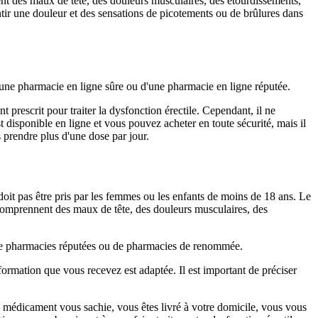
nt des maux de tête, des douleurs musculaires, des étourdissements,
tir une douleur et des sensations de picotements ou de brûlures dans
ne pharmacie en ligne sûre ou d'une pharmacie en ligne réputée.
prescrit pour traiter la dysfonction érectile. Cependant, il ne
disponible en ligne et vous pouvez acheter en toute sécurité, mais il
s prendre plus d'une dose par jour.
doit pas être pris par les femmes ou les enfants de moins de 18 ans. Le
 comprennent des maux de tête, des douleurs musculaires, des
 de pharmacies réputées ou de pharmacies de renommée.
ormation que vous recevez est adaptée. Il est important de préciser
médicament vous sachie, vous êtes livré à votre domicile, vous vous