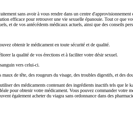
raitement sans avoir à vous rendre dans un centre d'approvisionnement 
on efficace pour retrouver une vie sexuelle épanouie. Tout ce que vous 
s, et de vos antécédents médicaux actuels, ainsi que des conseils person
uvez obtenir le médicament en toute sécurité et de qualité.
iorer la qualité de vos érections et à faciliter votre désir sexuel.
sanguin vers celui-ci.
es maux de tête, des rougeurs du visage, des troubles digestifs, et des do
iser des médicaments contenant des ingrédients inactifs tels que le k
on idéale pour obtenir votre médicament. Vous pouvez commander votre m
uvent également acheter du viagra sans ordonnance dans des pharmacies e