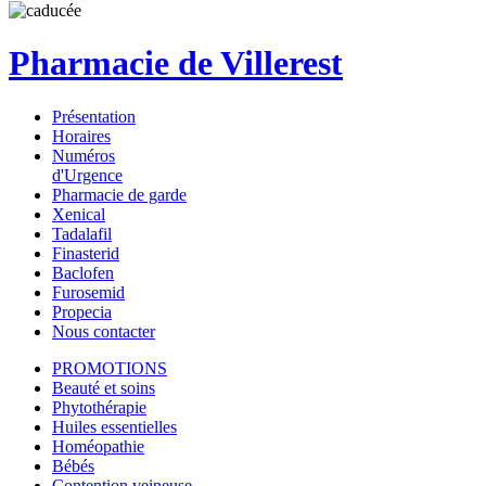
Pharmacie de Villerest
Présentation
Horaires
Numéros
d'Urgence
Pharmacie de garde
Xenical
Tadalafil
Finasterid
Baclofen
Furosemid
Propecia
Nous contacter
PROMOTIONS
Beauté et soins
Phytothérapie
Huiles essentielles
Homéopathie
Bébés
Contention veineuse