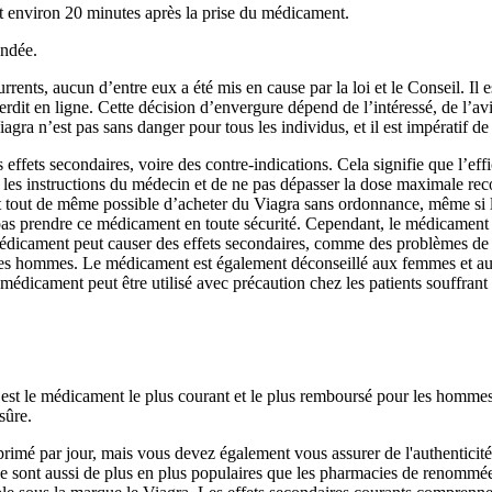
 environ 20 minutes après la prise du médicament.
andée.
nts, aucun d’entre eux a été mis en cause par la loi et le Conseil. Il e
terdit en ligne. Cette décision d’envergure dépend de l’intéressé, de 
agra n’est pas sans danger pour tous les individus, et il est impératif de
s effets secondaires, voire des contre-indications. Cela signifie que l’ef
t les instructions du médecin et de ne pas dépasser la dose maximale re
l est tout de même possible d’acheter du Viagra sans ordonnance, même s
e pas prendre ce médicament en toute sécurité. Cependant, le médicament n
médicament peut causer des effets secondaires, comme des problèmes de vi
es hommes. Le médicament est également déconseillé aux femmes et aux e
médicament peut être utilisé avec précaution chez les patients souffrant
est le médicament le plus courant et le plus remboursé pour les hommes q
sûre.
mé par jour, mais vous devez également vous assurer de l'authenticité
ne sont aussi de plus en plus populaires que les pharmacies de renommée,