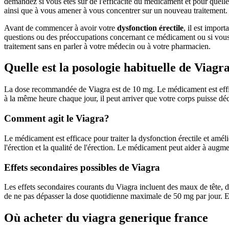
demandez si vous êtes sûr de l'efficacité du médicament et pour quelle 
ainsi que à vous amener à vous concentrer sur un nouveau traitement.
Avant de commencer à avoir votre
dysfonction érectile
, il est impor
questions ou des préoccupations concernant ce médicament ou si vous a
traitement sans en parler à votre médecin ou à votre pharmacien.
Quelle est la posologie habituelle de Viagr
La dose recommandée de Viagra est de 10 mg. Le médicament est efficac
à la même heure chaque jour, il peut arriver que votre corps puisse déc
Comment agit le Viagra?
Le médicament est efficace pour traiter la dysfonction érectile et améli
l'érection et la qualité de l'érection. Le médicament peut aider à augme
Effets secondaires possibles de Viagra
Les effets secondaires courants du Viagra incluent des maux de tête,
de ne pas dépasser la dose quotidienne maximale de 50 mg par jour. En 
Où acheter du viagra generique france