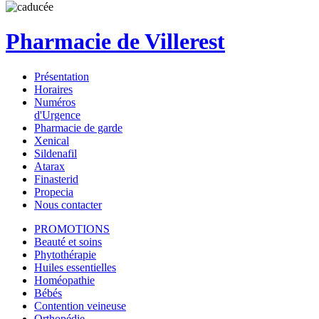
Pharmacie de Villerest
Présentation
Horaires
Numéros
d'Urgence
Pharmacie de garde
Xenical
Sildenafil
Atarax
Finasterid
Propecia
Nous contacter
PROMOTIONS
Beauté et soins
Phytothérapie
Huiles essentielles
Homéopathie
Bébés
Contention veineuse
Orthopédie