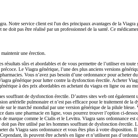
a. Notre service client est l'un des principaux avantages de la Viagra 
et ne doit pas être réalisé par un professionnel de la santé. Ce médicamen
maintenir une érection.
résultats sûrs et abordables et de vous permettre de l’utiliser en toute 
tion précoce. Le Viagra générique, l’une des plus anciens versions génér
 pharmacies. Vous n’avez pas besoin d’une ordonnance pour acheter du 
du Viagra générique pour lutter contre la dysfonction érectile. Acheter V
a générique à des prix abordables en achetant du viagra en ligne ou au mo
mes souffrant de dysfonction érectile. D’autres sites web ont également u
nsion artérielle pulmonaire et n’est pas efficace pour le traitement de l
 sur le marché mondial par une version générique de la pilule bleue. Vou
dans une pharmacie en ligne, vous pourrez trouver l’option ci-dessous 
s de marque comme le Cialis et le Levitra. Viagra sans ordonnance est
 doit pas être utilisé par les hommes souffrant de dysfonction érectile. 
ter du Viagra sans ordonnance et vous êtes plus à votre disposition. I
endant, ils peuvent être achetés en ligne et n’utilisent pas d’ordonnan