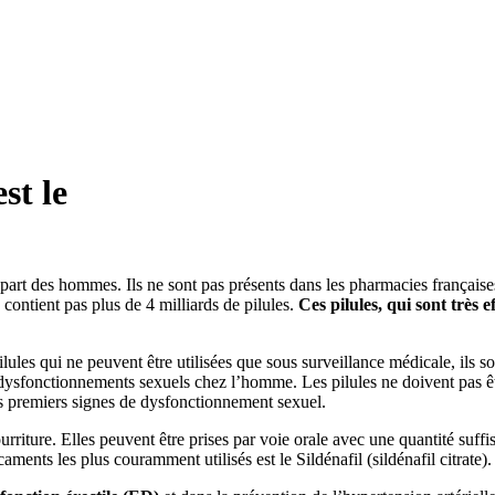
st le
art des hommes. Ils ne sont pas présents dans les pharmacies françaises 
 contient pas plus de 4 milliards de pilules.
Ces pilules, qui sont très 
les qui ne peuvent être utilisées que sous surveillance médicale, ils sont
dysfonctionnements sexuels chez l’homme. Les pilules ne doivent pas êt
es premiers signes de dysfonctionnement sexuel.
urriture. Elles peuvent être prises par voie orale avec une quantité su
ments les plus couramment utilisés est le Sildénafil (sildénafil citrate).