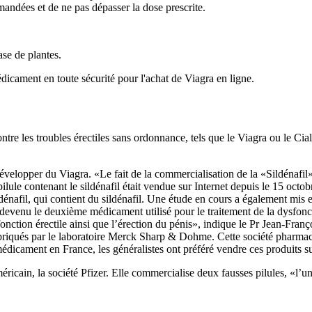
mmandées et de ne pas dépasser la dose prescrite.
ase de plantes.
dicament en toute sécurité pour l'achat de Viagra en ligne.
e les troubles érectiles sans ordonnance, tels que le Viagra ou le Cial
évelopper du Viagra. «Le fait de la commercialisation de la «Sildénafil»
e contenant le sildénafil était vendue sur Internet depuis le 15 octob
dénafil, qui contient du sildénafil. Une étude en cours a également mis 
t devenu le deuxième médicament utilisé pour le traitement de la dysfonc
fonction érectile ainsi que l’érection du pénis», indique le Pr Jean-Fra
fabriqués par le laboratoire Merck Sharp & Dohme. Cette société pharmace
dicament en France, les généralistes ont préféré vendre ces produits sur
cain, la société Pfizer. Elle commercialise deux fausses pilules, «l’un 