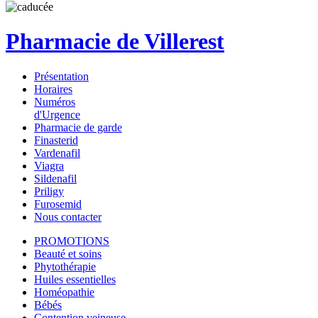
Pharmacie de Villerest
Présentation
Horaires
Numéros
d'Urgence
Pharmacie de garde
Finasterid
Vardenafil
Viagra
Sildenafil
Priligy
Furosemid
Nous contacter
PROMOTIONS
Beauté et soins
Phytothérapie
Huiles essentielles
Homéopathie
Bébés
Contention veineuse