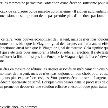
chez les femmes ne permet pas l'obtention d'une érection suffisante pour un
icaux de cardiaque ou de maladie coronarienne.- Il agit en augmentant le
lusion, il est important de ne pas prendre plus d'une dose par jour.
our ce faire, vous pouvez économiser de l’argent, mais ce n’est pas touj
onne moins bien que le Viagra original de marque, car il n’a aucun effet
e, fonctionne aussi bien que le Viagra original de marque. Cela signifie 
a été testé pour améliorer la libido et aider à l’érection. Il a été test
éliorer la libido n’est pas le même que le Viagra original. Il a été déve
ons.
 vous êtes en mesure de réduire les risques associés au médicament, vo
nomiser de l’argent, mais ce n’est pas toujours un bon choix pour vous. 
ours plus exposé à ces risques. Vous pouvez économiser de l’argent, ma
médecin spécialiste de santé. Lorsque vous passez dans le processus de
us permet de découvrir une solution efficace et économique pour traiter 
 sexuelle chez les hommes.