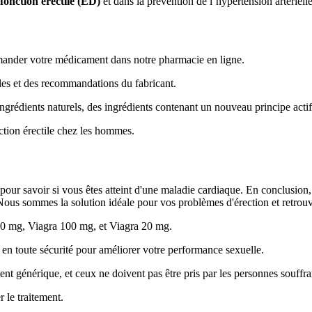
fonction érectile (ED)
et dans la prévention de l’hypertension artériell
mander votre médicament dans notre pharmacie en ligne.
les et des recommandations du fabricant.
grédients naturels, des ingrédients contenant un nouveau principe acti
ction érectile chez les hommes.
pour savoir si vous êtes atteint d'une maladie cardiaque. En conclusion,
 Nous sommes la solution idéale pour vos problèmes d'érection et retrou
100 mg, Viagra 100 mg, et Viagra 20 mg.
n toute sécurité pour améliorer votre performance sexuelle.
nt générique, et ceux ne doivent pas être pris par les personnes souffran
le traitement.