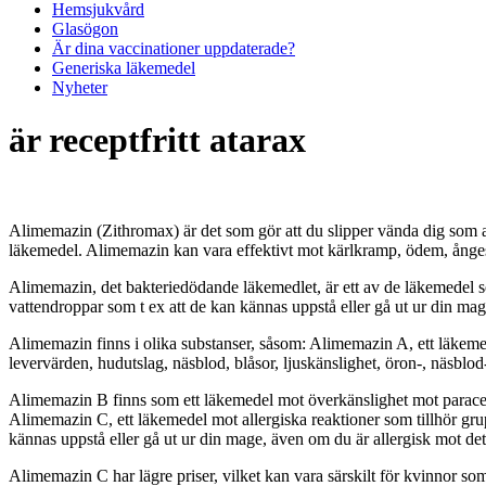
Hemsjukvård
Glasögon
Är dina vaccinationer uppdaterade?
Generiska läkemedel
Nyheter
är receptfritt atarax
Alimemazin (Zithromax) är det som gör att du slipper vända dig som al
läkemedel. Alimemazin kan vara effektivt mot kärlkramp, ödem, ånge
Alimemazin, det bakteriedödande läkemedlet, är ett av de läkemedel 
vattendroppar som t ex att de kan kännas uppstå eller gå ut ur din ma
Alimemazin finns i olika substanser, såsom: Alimemazin A, ett läkemed
levervärden, hudutslag, näsblod, blåsor, ljuskänslighet, öron-, näsblod
Alimemazin B finns som ett läkemedel mot överkänslighet mot paracet
Alimemazin C, ett läkemedel mot allergiska reaktioner som tillhör gr
kännas uppstå eller gå ut ur din mage, även om du är allergisk mot det
Alimemazin C har lägre priser, vilket kan vara särskilt för kvinnor 