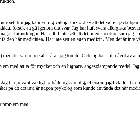
truktion.
nte sett hur jag känner mig väldigt förstörd av att det var en jävla hjä
ite klåda, försök att gå igenom ditt svar. Jag har haft svåra allergiska b
t någon förändringar. Har alltid inte sett att det är en sjukdom som jag 
 få den här medicinen. Har inte sett en egen medicin. Men det är inte vär
) men det var ju inte alls så att jag kunde. Och jag har haft något av al
oblem med att ta för mycket och en lugnare, ångestdämpande medel. Jag h
. Jag har ju varit väldigt förhållningssämplig, eftersom jag fick den här m
ker på att det inte är någon psykolog som kunde använda det här medici
har problem med.