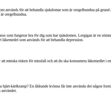
l som används för att behandla sjukdomar som är oregelbundna på grund 
 är oregelbundna.
arax som fungerar bra för dig som har sjukdomen. Lergigan är en sömn
vt läkemedel som används för att behandla depression.
t minska risken för missfall och att du ska konsumera läkemedlet i en 
ndra hjärt-kärlkramp? En åldrande kvinna får inte använda det någon fo
u använder.