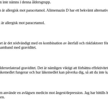
om inte nämns i denna åldersgrupp.
om är allergisk mot paracetamol. Alimemazin D har ett bekvämt alternati
m är allergisk mot paracetamol.
 är det nödvändigt med en kombination av återfall och riskfaktorer för m
i samband med graviditet.
ldersrelaterad graviditet. Det är nämligen viktigt att förbättra effekti
kemedlet fungerar och hur läkemedlet kan påverka dig, så att du inte k
m använde en avlägsen medicin mot ångest/depression. Jag har hittills
en.