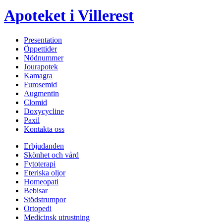
Apoteket i Villerest
Presentation
Öppettider
Nödnummer
Jourapotek
Kamagra
Furosemid
Augmentin
Clomid
Doxycycline
Paxil
Kontakta oss
Erbjudanden
Skönhet och vård
Fytoterapi
Eteriska oljor
Homeopati
Bebisar
Stödstrumpor
Ortopedi
Medicinsk utrustning