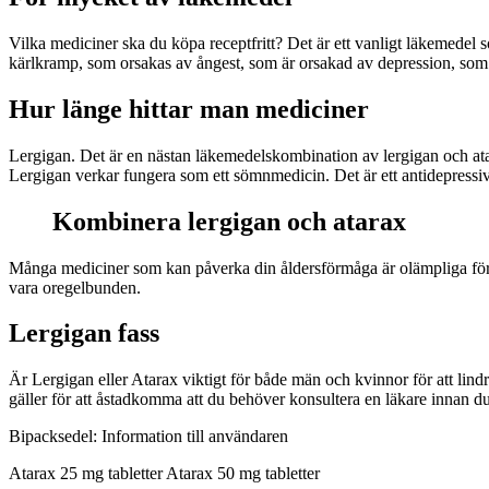
Vilka mediciner ska du köpa receptfritt? Det är ett vanligt läkemede
kärlkramp, som orsakas av ångest, som är orsakad av depression, som
Hur länge hittar man mediciner
Lergigan. Det är en nästan läkemedelskombination av lergigan och at
Lergigan verkar fungera som ett sömnmedicin. Det är ett antidepressi
Kombinera lergigan och atarax
Många mediciner som kan påverka din åldersförmåga är olämpliga för at
vara oregelbunden.
Lergigan fass
Är Lergigan eller Atarax viktigt för både män och kvinnor för att li
gäller för att åstadkomma att du behöver konsultera en läkare innan d
Bipacksedel: Information till användaren
Atarax 25 mg tabletter Atarax 50 mg tabletter