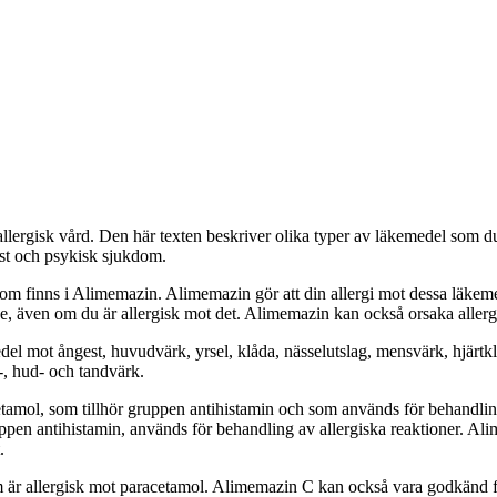
lergisk vård. Den här texten beskriver olika typer av läkemedel som du 
st och psykisk sjukdom.
som finns i Alimemazin. Alimemazin gör att din allergi mot dessa läke
ge, även om du är allergisk mot det. Alimemazin kan också orsaka allerg
el mot ångest, huvudvärk, yrsel, klåda, nässelutslag, mensvärk, hjärtkla
-, hud- och tandvärk.
amol, som tillhör gruppen antihistamin och som används för behandling
uppen antihistamin, används för behandling av allergiska reaktioner. Al
.
som är allergisk mot paracetamol. Alimemazin C kan också vara godkänd 