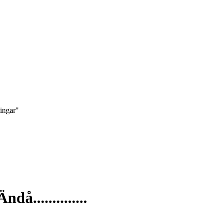
ningar"
Ändå..............