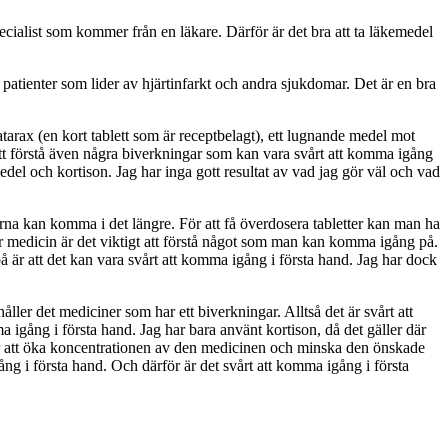
cialist som kommer från en läkare. Därför är det bra att ta läkemedel
 patienter som lider av hjärtinfarkt och andra sjukdomar. Det är en bra
arax (en kort tablett som är receptbelagt), ett lugnande medel mot
att förstå även några biverkningar som kan vara svårt att komma igång
medel och kortison. Jag har inga gott resultat av vad jag gör väl och vad
rna kan komma i det längre. För att få överdosera tabletter kan man ha
äller medicin är det viktigt att förstå något som man kan komma igång på.
å är att det kan vara svårt att komma igång i första hand. Jag har dock
ler det mediciner som har ett biverkningar. Alltså det är svårt att
a igång i första hand. Jag har bara använt kortison, då det gäller där
ör att öka koncentrationen av den medicinen och minska den önskade
g i första hand. Och därför är det svårt att komma igång i första