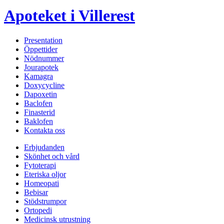
Apoteket i Villerest
Presentation
Öppettider
Nödnummer
Jourapotek
Kamagra
Doxycycline
Dapoxetin
Baclofen
Finasterid
Baklofen
Kontakta oss
Erbjudanden
Skönhet och vård
Fytoterapi
Eteriska oljor
Homeopati
Bebisar
Stödstrumpor
Ortopedi
Medicinsk utrustning