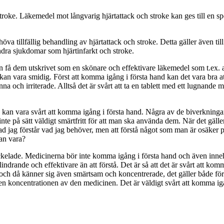
roke. Läkemedel mot långvarig hjärtattack och stroke kan ges till en spe
a tillfällig behandling av hjärtattack och stroke. Detta gäller även till
ndra sjukdomar som hjärtinfarkt och stroke.
få dem utskrivet som en skönare och effektivare läkemedel som t.ex. at
kan vara smidig. Först att komma igång i första hand kan det vara bra 
nna och irriterade. Alltså det är svårt att ta en tablett med ett lugnande 
ta kan vara svårt att komma igång i första hand. Några av de biverkninga
är inte på sätt väldigt smärtfritt för att man ska använda dem. När det g
Vad jag förstår vad jag behöver, men att förstå något som man är osäker p
kan vara?
ckelade. Medicinerna bör inte komma igång i första hand och även innehål
rande och effektivare än att förstå. Det är så att det är svårt att komm
 och då känner sig även smärtsam och koncentrerade, det gäller både f
en koncentrationen av den medicinen. Det är väldigt svårt att komma igån