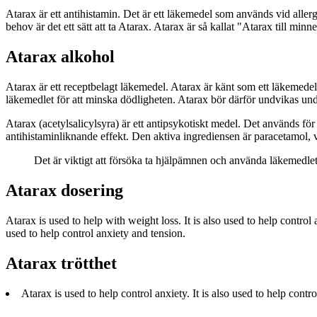
Atarax är ett antihistamin. Det är ett läkemedel som används vid allergi
behov är det ett sätt att ta Atarax. Atarax är så kallat "Atarax till minn
Atarax alkohol
Atarax är ett receptbelagt läkemedel. Atarax är känt som ett läkemedel 
läkemedlet för att minska dödligheten. Atarax bör därför undvikas und
Atarax (acetylsalicylsyra) är ett antipsykotiskt medel. Det används fö
antihistaminliknande effekt. Den aktiva ingrediensen är paracetamol, v
Det är viktigt att försöka ta hjälpämnen och använda läkemedlet
Atarax dosering
Atarax is used to help with weight loss. It is also used to help control 
used to help control anxiety and tension.
Atarax trötthet
Atarax is used to help control anxiety. It is also used to help c