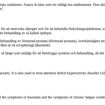
ska reaktioner. Atarax är känt som ett väldigt bra antihistamin. Den akti
en".
för att motverka allergier och för att behandla förkylningssjukdomar, som
er behandling av så kallad epilepsi.
r behandling av förstorad prostata (förstorad prostata), överkänslighet
ilket är ett receptbelagt läkemedel.
 så länge som möjligt för att förebygga symtom och behandling, då det 
anxiety. It is also used to treat attention deficit hyperactivity disorder 
ontrol the symptoms of insomnia and the symptoms of chronic fatigue syn