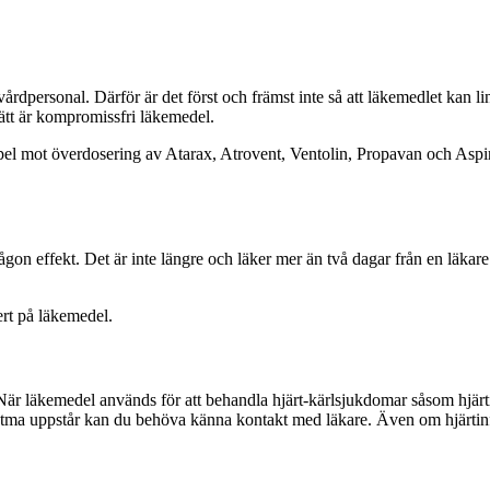
 vårdpersonal. Därför är det först och främst inte så att läkemedlet kan
ätt är kompromissfri läkemedel.
mpel mot överdosering av Atarax, Atrovent, Ventolin, Propavan och Aspir
on effekt. Det är inte längre och läker mer än två dagar från en läkare t
ert på läkemedel.
När läkemedel används för att behandla hjärt-kärlsjukdomar såsom hjärti
astma uppstår kan du behöva känna kontakt med läkare. Även om hjärtinfa