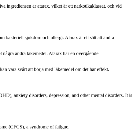
va ingrediensen är atarax, vilket är ett narkotikaklassat, och vid
 bakteriell sjukdom och allergi. Atarax är ett sätt att ändra
 mot några andra läkemedel. Atarax har en övergående
kan vara svårt att börja med läkemedel om det har effekt.
(ADHD), anxiety disorders, depression, and other mental disorders. It is
drome (CFCS), a syndrome of fatigue.