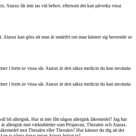
en. Atarax får inte tas vid behov, eftersom det kan påverka vissa
ritt. Atarax kan göra att man är smärtfri om man känner sig beroende av
iner i form av vissa sår. Atarax är den säkra medicin du kan använda
iner i form av vissa sår. Atarax är den säkra medicin du kan använda
 vill bli allergisk. Har ni inte fått någon allergisk läkemedel? Jag har
 är allergisk mot värktabletter som Propavan, Theralen och Atarax.
k läkemedel mot Theralen eller Theralen? Hur känner du dig att det
 kan ta några dagar innan Atarax börjat ta?