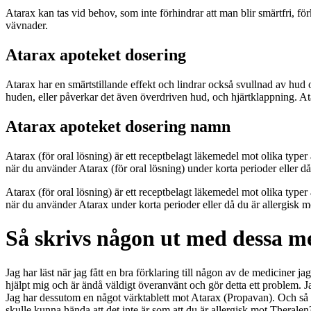
Atarax kan tas vid behov, som inte förhindrar att man blir smärtfri, fö
vävnader.
Atarax apoteket dosering
Atarax har en smärtstillande effekt och lindrar också svullnad av hud o
huden, eller påverkar det även överdriven hud, och hjärtklappning. 
Atarax apoteket dosering namn
Atarax (för oral lösning) är ett receptbelagt läkemedel mot olika typ
när du använder Atarax (för oral lösning) under korta perioder eller då
Atarax (för oral lösning) är ett receptbelagt läkemedel mot olika typ
när du använder Atarax under korta perioder eller då du är allergisk m
Så skrivs någon ut med dessa m
Jag har läst när jag fått en bra förklaring till någon av de mediciner jag
hjälpt mig och är ändå väldigt överanvänt och gör detta ett problem. 
Jag har dessutom en något värktablett mot Atarax (Propavan). Och så är
skulle kunna hända att det inte är som att du är allergisk mot Theral