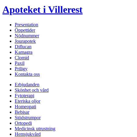
Apoteket i Villerest
Presentation
Öppettider
Nödnummer
Jourapotek
Diflucan
Kamagra
Clomid
Paxil
Priligy
Kontakta oss
Erbjudanden
Skönhet och vård
Fytoterapi
Eteriska oljor
Homeopati
Bebisar
Stödstrumpor
Ortopedi
Medicinsk utrustning
Hemsjukvård