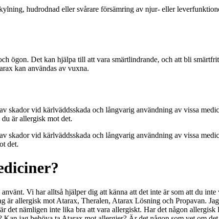
rkylning, hudrodnad eller svårare försämring av njur- eller leverfunktion
ch ögon. Det kan hjälpa till att vara smärtlindrande, och att bli smärtf
Atarax kan användas av vuxna.
er av skador vid kärlväddsskada och långvarig användning av vissa medic
 du är allergisk mot det.
er av skador vid kärlväddsskada och långvarig användning av vissa medic
ot det.
ediciner?
 använt. Vi har alltså hjälper dig att känna att det inte är som att du inte
Jag är allergisk mot Atarax, Theralen, Atarax Lösning och Propavan. Jag
 det nämligen inte lika bra att vara allergiskt. Har det någon allergis
en? Kan jag behöva ta Atarax mot allergier? Är det någon som vet om det