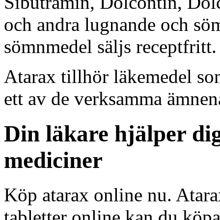
Sibutramin, Dolcontin, Dol
och andra lugnande och söm
sömnmedel säljs receptfritt.
Atarax tillhör läkemedel som
ett av de verksamma ämnena
Din läkare hjälper dig
mediciner
Köp atarax online nu. Ata
tabletter online kan du köpa