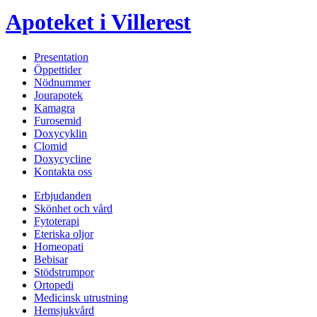
Apoteket i Villerest
Presentation
Öppettider
Nödnummer
Jourapotek
Kamagra
Furosemid
Doxycyklin
Clomid
Doxycycline
Kontakta oss
Erbjudanden
Skönhet och vård
Fytoterapi
Eteriska oljor
Homeopati
Bebisar
Stödstrumpor
Ortopedi
Medicinsk utrustning
Hemsjukvård