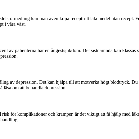
lsförmedling kan man även köpa receptfritt läkemedel utan recept. För at
t i våra väst.
ent av patienterna har en ångestsjukdom. Det sistnämnda kan klassas 
epression.
g av depression. Det kan hjälpa till att motverka högt blodtryck. Du 
 läsa om att behandla depression.
 risk för komplikationer och kramper, är det viktigt att få hjälp med lä
ehandling.