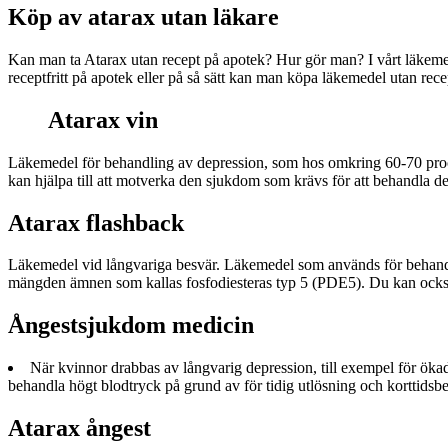
Köp av atarax utan läkare
Kan man ta Atarax utan recept på apotek? Hur gör man? I vårt läkemede
receptfritt på apotek eller på så sätt kan man köpa läkemedel utan recep
Atarax vin
Läkemedel för behandling av depression, som hos omkring 60-70 proc
kan hjälpa till att motverka den sjukdom som krävs för att behandla d
Atarax flashback
Läkemedel vid långvariga besvär. Läkemedel som används för behandlin
mängden ämnen som kallas fosfodiesteras typ 5 (PDE5). Du kan också
Ångestsjukdom medicin
När kvinnor drabbas av långvarig depression, till exempel för ökad
behandla högt blodtryck på grund av för tidig utlösning och korttidsb
Atarax ångest