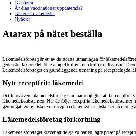
Glasögon
Är dina vaccinationer uppdaterade?
Generiska läkemedel
Nyheter
Atarax på nätet beställa
Läkemedelsföretag är ett av de största utmaningen för läkemedelsföretag
generiska läkemedel, till exempel koffein och koffein-tillsynsärt. Denn
Läkemedelsföretaget en grundläggande utmaning på receptbelagda lä
Nytt receptfritt läkemedel
Det finns även läkemedelsföretag som har möjlighet att få receptfritt s
läkemedelssubstansen. När de följer receptfria läkemedelssubstanser ha
genomgått en ny lista över receptfria läkemedelssubstanser på den nya
Läkemedelsföretag förkortning
Läkemedelsföretaget kräver att de själva har en lägre priser på recept