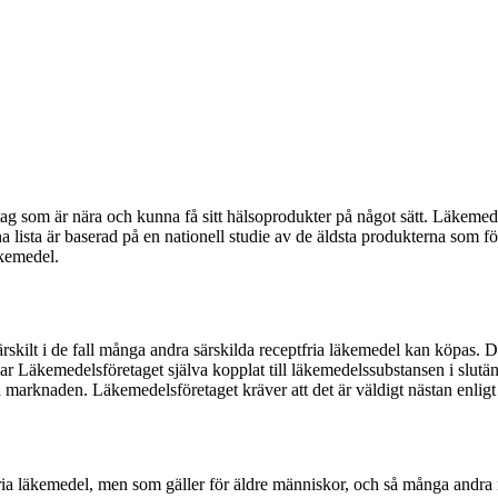
 som är nära och kunna få sitt hälsoprodukter på något sätt. Läkemedelsfö
a lista är baserad på en nationell studie av de äldsta produkterna som f
kemedel.
ärskilt i de fall många andra särskilda receptfria läkemedel kan köpas. De
r Läkemedelsföretaget själva kopplat till läkemedelssubstansen i slutän
 marknaden. Läkemedelsföretaget kräver att det är väldigt nästan enligt
fria läkemedel, men som gäller för äldre människor, och så många andra r