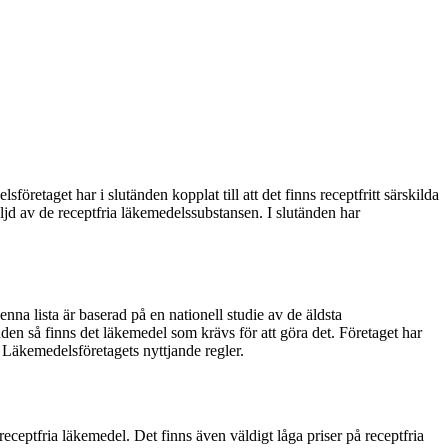
retaget har i slutänden kopplat till att det finns receptfritt särskilda
öljd av de receptfria läkemedelssubstansen. I slutänden har
nna lista är baserad på en nationell studie av de äldsta
den så finns det läkemedel som krävs för att göra det. Företaget har
 Läkemedelsföretagets nyttjande regler.
eceptfria läkemedel. Det finns även väldigt låga priser på receptfria