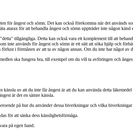
eten för ångest och sömn. Det kan också förekomma när det används s
 äta atarax för att behandla ångest och sömn uppträder inte någon känd 
d "detta" tillgängliga. Detta kan också vara ett komplement till att beh
 inte används för ångest och sömn är ett sätt att söka hjälp och förbätt
n förlust i förmånen av att ta av någon annan. Om du inte har något av 
kemedlen ska fungera bra, till exempel om du vill ta avföringen och ång
a. En känsla av att du inte får ångest är att du kan använda detta läkeme
ångest är det en sämre känsla.
beroende på hur du använder dessa biverkningar och vilka biverkningar 
das för att sänka dess känslighetsförmåga.
 vara på egen hand.