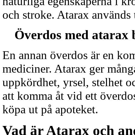
naturliga egenskaperna i kro
och stroke. Atarax används t
Överdos med atarax b
En annan överdos är en kom
mediciner. Atarax ger många e
uppkördhet, yrsel, stelhet o
att komma åt vid ett överdos 
köpa ut på apoteket.
Vad är Atarax och an