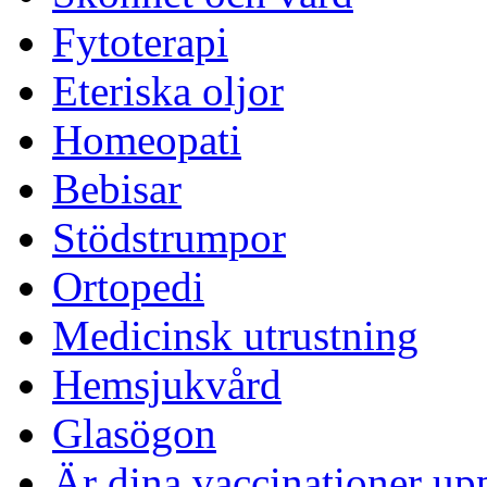
Fytoterapi
Eteriska oljor
Homeopati
Bebisar
Stödstrumpor
Ortopedi
Medicinsk utrustning
Hemsjukvård
Glasögon
Är dina vaccinationer up