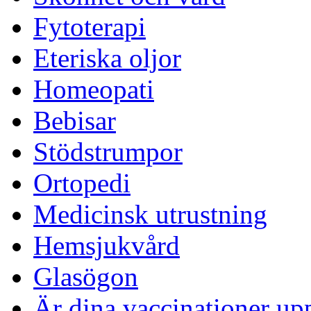
Fytoterapi
Eteriska oljor
Homeopati
Bebisar
Stödstrumpor
Ortopedi
Medicinsk utrustning
Hemsjukvård
Glasögon
Är dina vaccinationer up