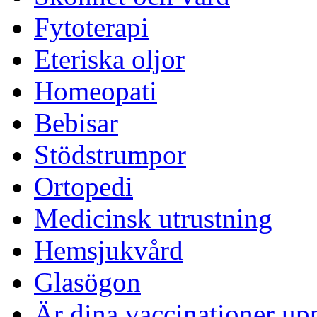
Fytoterapi
Eteriska oljor
Homeopati
Bebisar
Stödstrumpor
Ortopedi
Medicinsk utrustning
Hemsjukvård
Glasögon
Är dina vaccinationer up