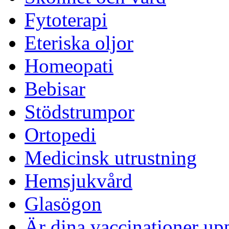
Fytoterapi
Eteriska oljor
Homeopati
Bebisar
Stödstrumpor
Ortopedi
Medicinsk utrustning
Hemsjukvård
Glasögon
Är dina vaccinationer up