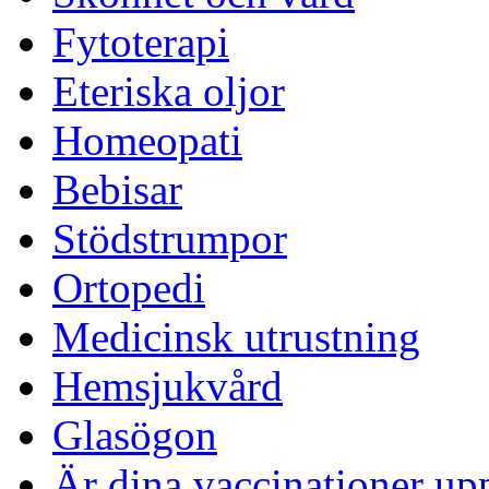
Fytoterapi
Eteriska oljor
Homeopati
Bebisar
Stödstrumpor
Ortopedi
Medicinsk utrustning
Hemsjukvård
Glasögon
Är dina vaccinationer up