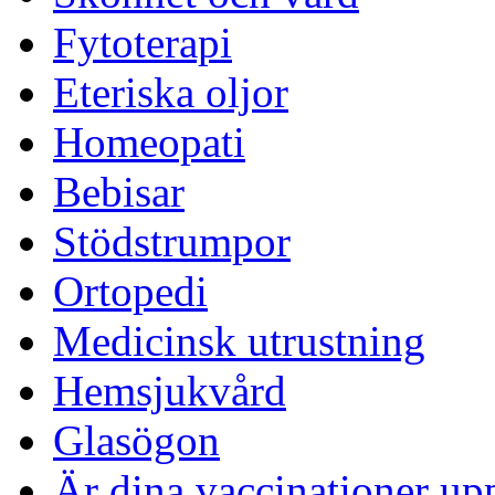
Fytoterapi
Eteriska oljor
Homeopati
Bebisar
Stödstrumpor
Ortopedi
Medicinsk utrustning
Hemsjukvård
Glasögon
Är dina vaccinationer up