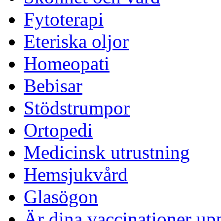
Fytoterapi
Eteriska oljor
Homeopati
Bebisar
Stödstrumpor
Ortopedi
Medicinsk utrustning
Hemsjukvård
Glasögon
Är dina vaccinationer up