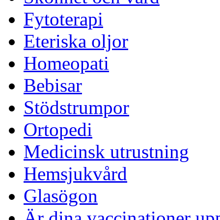
Fytoterapi
Eteriska oljor
Homeopati
Bebisar
Stödstrumpor
Ortopedi
Medicinsk utrustning
Hemsjukvård
Glasögon
Är dina vaccinationer up