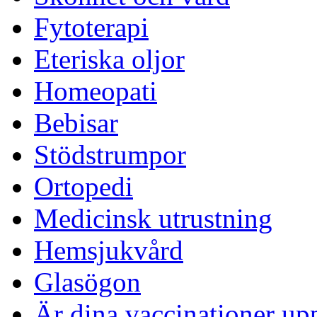
Fytoterapi
Eteriska oljor
Homeopati
Bebisar
Stödstrumpor
Ortopedi
Medicinsk utrustning
Hemsjukvård
Glasögon
Är dina vaccinationer up