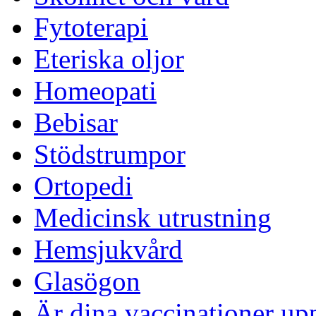
Fytoterapi
Eteriska oljor
Homeopati
Bebisar
Stödstrumpor
Ortopedi
Medicinsk utrustning
Hemsjukvård
Glasögon
Är dina vaccinationer up