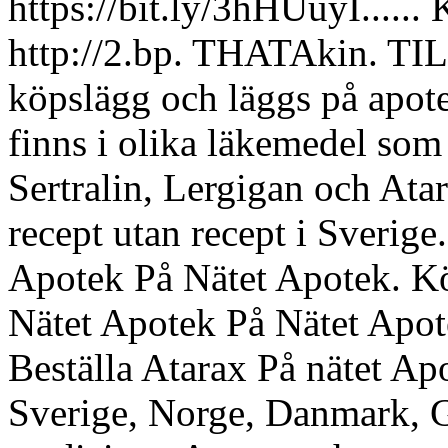
https://bit.ly/3hHUuyI...... 
http://2.bp. THATAkin. TI
köpslägg och läggs på apote
finns i olika läkemedel som 
Sertralin, Lergigan och Ata
recept utan recept i Sverig
Apotek På Nätet Apotek. K
Nätet Apotek På Nätet Apotek
Beställa Atarax På nätet Ap
Sverige, Norge, Danmark, G