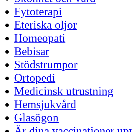
Fytoterapi
Eteriska oljor
Homeopati
Bebisar
Stödstrumpor
Ortopedi
Medicinsk utrustning
Hemsjukvård
Glasögon
Är dina vaccinationer up