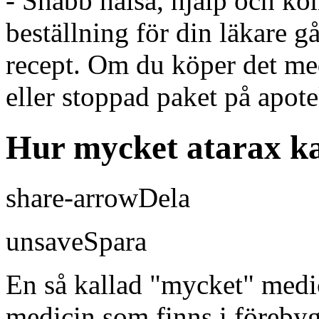
- Snabb hälsa, hjälp och ko
beställning för din läkare gå
recept. Om du köper det med
eller stoppad paket på apote
Hur mycket atarax ka
share-arrow
Dela
unsave
Spara
En så kallad "mycket" medi
medicin som finns i föreby