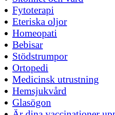
Fytoterapi
Eteriska oljor
Homeopati
Bebisar
Stödstrumpor
Ortopedi
Medicinsk utrustning
Hemsjukvård
Glasögon
Är dina vaccinationer up