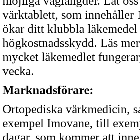
möjliga våglängder. Låt oss
värktablett, som innehåller 
ökar ditt klubbla läkemedel
högkostnadsskydd. Läs mer
mycket läkemedlet fungerar,
vecka.
Marknadsförare:
Ortopediska värkmedicin
, 
exempel Imovane
, till exe
dagar
, som kommer att inne