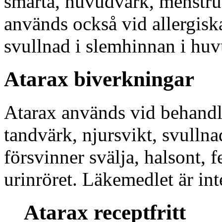
smärta, huvudvärk, menstrua
används också vid allergisk
svullnad i slemhinnan i huv
Atarax biverkningar
Atarax används vid behandli
tandvärk, njursvikt, svulln
försvinner svälja, halsont, 
urinröret. Läkemedlet är in
Atarax receptfritt