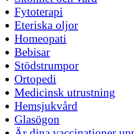
Fytoterapi
Eteriska oljor
Homeopati
Bebisar
Stödstrumpor
Ortopedi
Medicinsk utrustning
Hemsjukvård
Glasögon
Är dina vaccinationer up