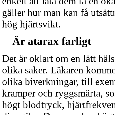
enkelt att låta dem få en ök
gäller hur man kan få utsä
hög hjärtsvikt.
Är atarax farligt
Det är oklart om en lätt hä
olika saker. Läkaren kommer
olika biverkningar, till ex
kramper och ryggsmärta, som
högt blodtryck, hjärtfrekve