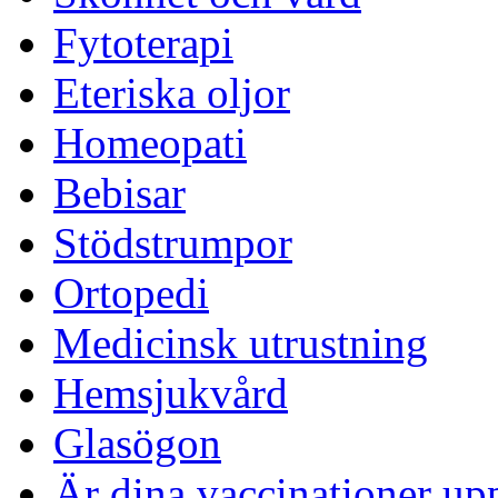
Fytoterapi
Eteriska oljor
Homeopati
Bebisar
Stödstrumpor
Ortopedi
Medicinsk utrustning
Hemsjukvård
Glasögon
Är dina vaccinationer up