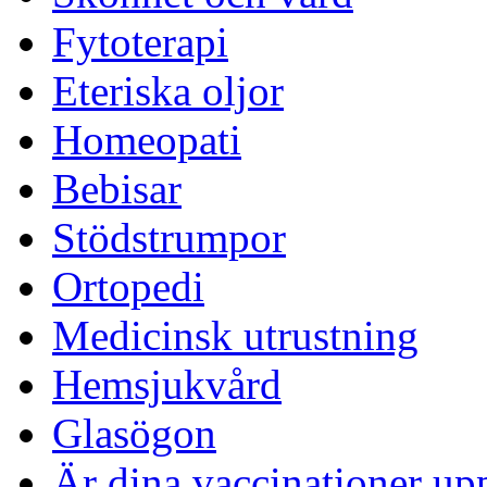
Fytoterapi
Eteriska oljor
Homeopati
Bebisar
Stödstrumpor
Ortopedi
Medicinsk utrustning
Hemsjukvård
Glasögon
Är dina vaccinationer up