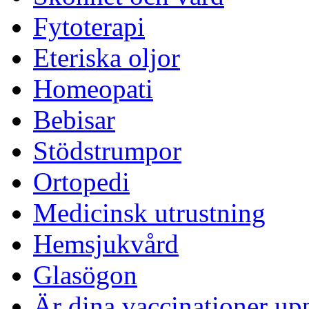
Fytoterapi
Eteriska oljor
Homeopati
Bebisar
Stödstrumpor
Ortopedi
Medicinsk utrustning
Hemsjukvård
Glasögon
Är dina vaccinationer up