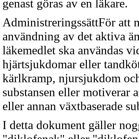
genast göras av en läkare.
Administreringssätt
För att 
användning av det aktiva ämn
läkemedlet ska användas vi
hjärtsjukdomar eller tandköt
kärlkramp, njursjukdom och
substansen eller motiverar 
eller annan växtbaserade su
I detta dokument gäller nogg
"diklofenak" eller "diklofen