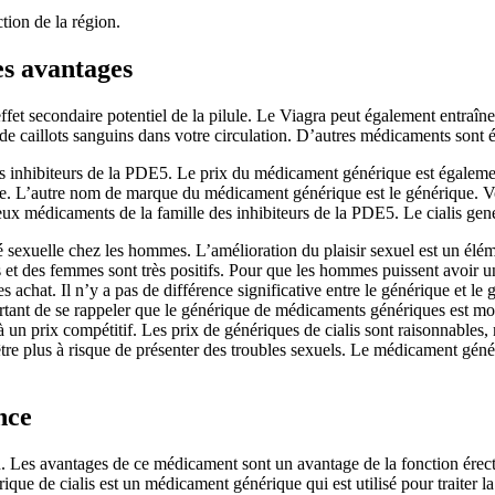
tion de la région.
es avantages
ffet secondaire potentiel de la pilule. Le Viagra peut également entraîner 
e caillots sanguins dans votre circulation. D’autres médicaments sont 
des inhibiteurs de la PDE5. Le prix du médicament générique est égalem
ctile. L’autre nom de marque du médicament générique est le générique. V
eux médicaments de la famille des inhibiteurs de la PDE5. Le cialis gen
é sexuelle chez les hommes. L’amélioration du plaisir sexuel est un élé
s et des femmes sont très positifs. Pour que les hommes puissent avoir un
 achat. Il n’y a pas de différence significative entre le générique et le
ortant de se rappeler que le générique de médicaments génériques est mo
à un prix compétitif. Les prix de génériques de cialis sont raisonnables,
e plus à risque de présenter des troubles sexuels. Le médicament génér
nce
n. Les avantages de ce médicament sont un avantage de la fonction ére
que de cialis est un médicament générique qui est utilisé pour traiter l