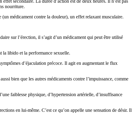
 effet secondaire. La durée d’action est de deux heures. Il n’est pas
ns nourriture.
ue (un médicament contre la douleur), un effet relaxant musculaire.
aire sur l’érection, il s’agit d’un médicament qui peut être utilisé
 la libido et la performance sexuelle.
 symptômes d’éjaculation précoce. Il agit en augmentant le flux
as aussi bien que les autres médicaments contre l’impuissance, comme
’une faiblesse physique, d’hypertension artérielle, d’insuffisance
érections en lui-même. C’est ce qu’on appelle une sensation de désir. Il