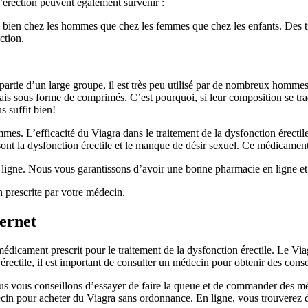
 l’érection peuvent également survenir :
si bien chez les hommes que chez les femmes que chez les enfants. Des t
ction.
rtie d’un large groupe, il est très peu utilisé par de nombreux hommes 
ais sous forme de comprimés. C’est pourquoi, si leur composition se trad
s suffit bien!
mmes. L’efficacité du Viagra dans le traitement de la dysfonction érectil
sont la dysfonction érectile et le manque de désir sexuel. Ce médicament
ligne. Nous vous garantissons d’avoir une bonne pharmacie en ligne et
n prescrite par votre médecin.
ernet
 médicament prescrit pour le traitement de la dysfonction érectile. Le Via
ectile, il est important de consulter un médecin pour obtenir des conse
 vous conseillons d’essayer de faire la queue et de commander des médic
cin pour acheter du Viagra sans ordonnance. En ligne, vous trouverez des