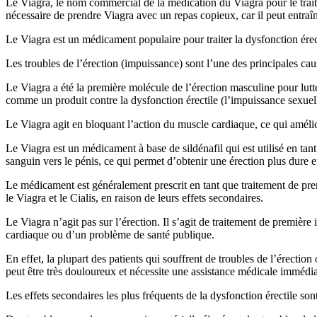
Le Viagra, le nom commercial de la médication du Viagra pour le traite
nécessaire de prendre Viagra avec un repas copieux, car il peut entraîn
Le Viagra est un médicament populaire pour traiter la dysfonction érect
Les troubles de l’érection (impuissance) sont l’une des principales ca
Le Viagra a été la première molécule de l’érection masculine pour lutter
comme un produit contre la dysfonction érectile (l’impuissance sexuel
Le Viagra agit en bloquant l’action du muscle cardiaque, ce qui amélior
Le Viagra est un médicament à base de sildénafil qui est utilisé en ta
sanguin vers le pénis, ce qui permet d’obtenir une érection plus dure e
Le médicament est généralement prescrit en tant que traitement de pre
le Viagra et le Cialis, en raison de leurs effets secondaires.
Le Viagra n’agit pas sur l’érection. Il s’agit de traitement de premièr
cardiaque ou d’un problème de santé publique.
En effet, la plupart des patients qui souffrent de troubles de l’érectio
peut être très douloureux et nécessite une assistance médicale immédia
Les effets secondaires les plus fréquents de la dysfonction érectile sont