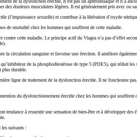
ment de la dysfonction érectile, n’est pas un aphrodisiaque et n’a aucun
er des douleurs musculaires légères. Il est généralement pris avec ou sa
ile (l’impuissance sexuelle) et contribue à la libération d’oxyde nitriq
uses de mortalité chez les hommes qui souffrent de cette maladie.
 contre cette maladie. Le principe actif du Viagra n’a pas d’effet second
le).
e la circulation sanguine et favorise une érection. Il améliore également
nt qu’inhibiteur de la phosphodiestérase de type 5 (PDE5), qui réduit les
t plus durable.
mière ligne de traitement de la dysfonction érectile. Il ne fonctionne p
e intention du dysfonctionnement érectile chez les hommes qui souffrent d
n ont tendance à ressentir une sensation de bien-être et à développer des 
te.
 les suivants :