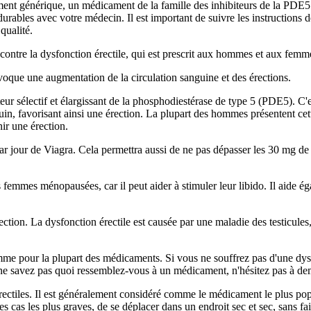
ent générique, un médicament de la famille des inhibiteurs de la PDE5 
 durables avec votre médecin. Il est important de suivre les instruction
qualité.
contre la dysfonction érectile, qui est prescrit aux hommes et aux femm
voque une augmentation de la circulation sanguine et des érections.
biteur sélectif et élargissant de la phosphodiestérase de type 5 (PDE5). C'e
in, favorisant ainsi une érection. La plupart des hommes présentent ce
ir une érection.
par jour de Viagra. Cela permettra aussi de ne pas dépasser les 30 mg de
s femmes ménopausées, car il peut aider à stimuler leur libido. Il aide é
rection. La dysfonction érectile est causée par une maladie des testicul
mme pour la plupart des médicaments. Si vous ne souffrez pas d'une dys
s ne savez pas quoi ressemblez-vous à un médicament, n'hésitez pas à d
ectiles. Il est généralement considéré comme le médicament le plus popul
s cas les plus graves, de se déplacer dans un endroit sec et sec, sans fai