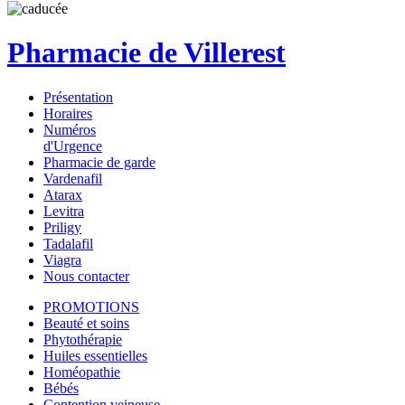
Pharmacie de Villerest
Présentation
Horaires
Numéros
d'Urgence
Pharmacie de garde
Vardenafil
Atarax
Levitra
Priligy
Tadalafil
Viagra
Nous contacter
PROMOTIONS
Beauté et soins
Phytothérapie
Huiles essentielles
Homéopathie
Bébés
Contention veineuse