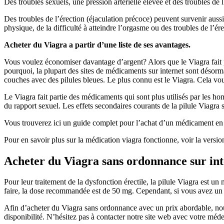
Des troubles sexuels, une pression artérielle élevée et des troubles de
Des troubles de l’érection (éjaculation précoce) peuvent survenir aus
physique, de la difficulté à atteindre l’orgasme ou des troubles de l’ére
Acheter du Viagra a partir d’une liste de ses avantages.
Vous voulez économiser davantage d’argent? Alors que le Viagra fait pa
pourquoi, la plupart des sites de médicaments sur internet sont désorm
couches avec des pilules bleues. Le plus connu est le Viagra. Cela vou
Le Viagra fait partie des médicaments qui sont plus utilisés par les ho
du rapport sexuel. Les effets secondaires courants de la pilule Viagra 
Vous trouverez ici un guide complet pour l’achat d’un médicament en 
Pour en savoir plus sur la médication viagra fonctionne, voir la versio
Acheter du Viagra sans ordonnance sur int
Pour leur traitement de la dysfonction érectile, la pilule Viagra est un
faire, la dose recommandée est de 50 mg. Cependant, si vous avez un ér
Afin d’acheter du Viagra sans ordonnance avec un prix abordable, nous
disponibilité. N’hésitez pas à contacter notre site web avec votre méde