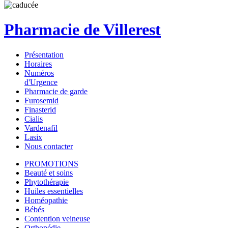
Pharmacie de Villerest
Présentation
Horaires
Numéros
d'Urgence
Pharmacie de garde
Furosemid
Finasterid
Cialis
Vardenafil
Lasix
Nous contacter
PROMOTIONS
Beauté et soins
Phytothérapie
Huiles essentielles
Homéopathie
Bébés
Contention veineuse
Orthopédie