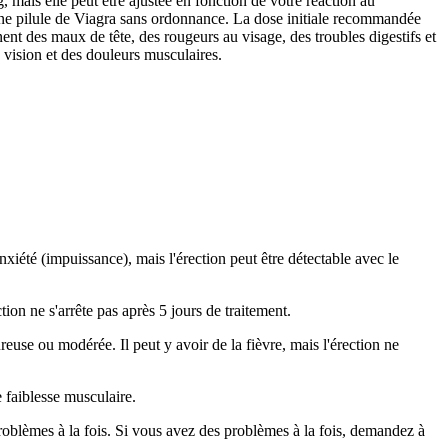
ais elle peut être ajustée en fonction de votre réaction au
ne pilule de Viagra sans ordonnance. La dose initiale recommandée
t des maux de tête, des rougeurs au visage, des troubles digestifs et
 vision et des douleurs musculaires.
xiété (impuissance), mais l'érection peut être détectable avec le
ion ne s'arrête pas après 5 jours de traitement.
reuse ou modérée. Il peut y avoir de la fièvre, mais l'érection ne
 faiblesse musculaire.
roblèmes à la fois. Si vous avez des problèmes à la fois, demandez à