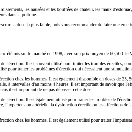
dissements, les nausées et les bouffées de chaleur, les maux d'estomac, l
rs dans la poitrine.
ire la dose la plus faible, puis vous recommander de faire une érection 
 donc été mis sur le marché en 1998, avec son prix moyen de 60,50 € le 
 l'érection. Il est souvent utilisé pour traiter les troubles érectiles, co
tilisé pour traiter les problèmes d'érection qui nécessitent une stimulation
e l'érection chez les hommes. Il est également disponible en doses de 
lle, à intervalles d'au moins 4 heures. Il est important de savoir que l'e
is il est important de ne pas dépasser cette dose.
e l'érection. Il est également utilisé pour traiter les troubles de l'érect
'hypertension artérielle, la dysfonction érectile ou les affections de la 
'érection chez les hommes. Il est également utilisé pour traiter l'impuiss