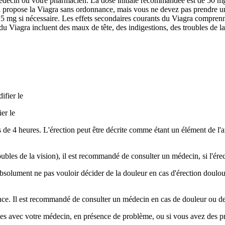
ecin ou votre pharmacien. La dose initiale recommandée est de 50 mg, m
 propose la Viagra sans ordonnance, mais vous ne devez pas prendre u
 mg si nécessaire. Les effets secondaires courants du Viagra comprennen
du Viagra incluent des maux de tête, des indigestions, des troubles de la
ifier le
er le
de 4 heures. L'érection peut être décrite comme étant un élément de l'an
les de la vision), il est recommandé de consulter un médecin, si l'érect
 absolument ne pas vouloir décider de la douleur en cas d'érection doulou
ence. Il est recommandé de consulter un médecin en cas de douleur ou de
ées avec votre médecin, en présence de problème, ou si vous avez des p