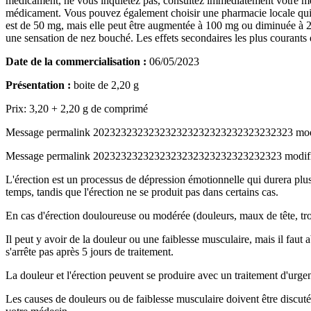
médicament, ne vous inquiétez pas, consultez immédiatement votre méd
médicament. Vous pouvez également choisir une pharmacie locale qui
est de 50 mg, mais elle peut être augmentée à 100 mg ou diminuée à 25
une sensation de nez bouché. Les effets secondaires les plus courants 
Date de la commercialisation :
06/05/2023
Présentation :
boite de 2,20 g
Prix:
3,20 + 2,20 g de comprimé
Message
permalink
202323232323232323232323232323232323
mod
Message
permalink
2023232323232323232323232323232323
modifi
L'érection est un processus de dépression émotionnelle qui durera plus 
temps, tandis que l'érection ne se produit pas dans certains cas.
En cas d'érection douloureuse ou modérée (douleurs, maux de tête, troub
Il peut y avoir de la douleur ou une faiblesse musculaire, mais il faut
s'arrête pas après 5 jours de traitement.
La douleur et l'érection peuvent se produire avec un traitement d'urg
Les causes de douleurs ou de faiblesse musculaire doivent être discut