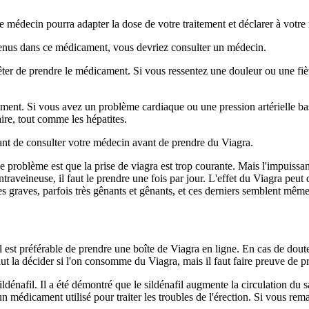
e médecin pourra adapter la dose de votre traitement et déclarer à votr
ntenus dans ce médicament, vous devriez consulter un médecin.
ter de prendre le médicament. Si vous ressentez une douleur ou une fièvr
cament. Si vous avez un problème cardiaque ou une pression artérielle 
aire, tout comme les hépatites.
tant de consulter votre médecin avant de prendre du Viagra.
Le problème est que la prise de viagra est trop courante. Mais l'impuiss
intraveineuse, il faut le prendre une fois par jour. L'effet du Viagra peut
es graves, parfois très gênants et gênants, et ces derniers semblent mêm
l est préférable de prendre une boîte de Viagra en ligne. En cas de dout
aut la décider si l'on consomme du Viagra, mais il faut faire preuve de 
ldénafil. Il a été démontré que le sildénafil augmente la circulation du 
un médicament utilisé pour traiter les troubles de l'érection. Si vous rem