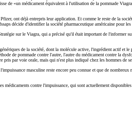
'agisse de «un médicament équivalent à l'utilisation de la pommade Viag
fizer, ont déjà entrepris leur application. Et comme le reste de la soci
, l'Afssaps décide d'identifier la société pharmaceutique américaine pour
tégie sur le Viagra, qui a précisé qu'il était important de l'informer sur
nériques de la société, dont la molécule active, l'ingrédient actif et le
hode de pommade contre l'autre, l'autre du médicament contre la dysfonct
tre pris par voie orale, mais qui n'est plus indiqué chez les hommes de s
l'impuissance masculine reste encore peu connue et que de nombreux mé
 les médicaments contre l'impuissance, qui sont actuellement disponible