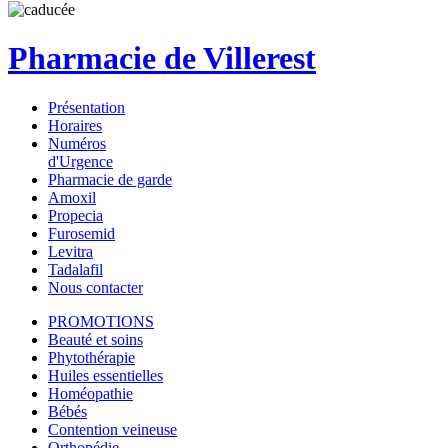
Pharmacie de Villerest
Présentation
Horaires
Numéros
d'Urgence
Pharmacie de garde
Amoxil
Propecia
Furosemid
Levitra
Tadalafil
Nous contacter
PROMOTIONS
Beauté et soins
Phytothérapie
Huiles essentielles
Homéopathie
Bébés
Contention veineuse
Orthopédie