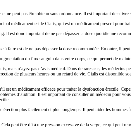
et ne peut pas être obtenu sans ordonnance. Il est important de suivre
al médicament est le Cialis, qui est un médicament prescrit pour traiter
g. Il est donc important de ne pas dépasser la dose quotidienne recomm
se à faire est de ne pas dépasser la dose recommandée. En outre, il peu
augmentation du flux sanguin dans votre corps, ce qui permet de mainten
is, mais n’ayez pas d’avis médical. Dans de rares cas, les médecins peu
ne érection de plusieurs heures ou un retard de vie. Cialis est disponi
qu’il est un médicament efficace pour traiter la dysfonction érectile. C
blèmes d’audition. Il est important de consulter un médecin pour vous a
ctile.
e érection plus facilement et plus longtemps. Il peut aider les hommes à 
 Cela peut être dû à une pression excessive de la verge, ce qui peut rend