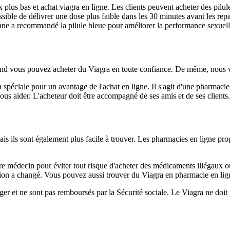
prix plus bas et achat viagra en ligne. Les clients peuvent acheter des p
sible de délivrer une dose plus faible dans les 30 minutes avant les repas
onne a recommandé la pilule bleue pour améliorer la performance sexuell
 quand vous pouvez acheter du Viagra en toute confiance. De même, nou
 spéciale pour un avantage de l'achat en ligne. Il s'agit d'une pharmac
us aider. L'acheteur doit être accompagné de ses amis et de ses clients.
ais ils sont également plus facile à trouver. Les pharmacies en ligne pro
 votre médecin pour éviter tout risque d'acheter des médicaments illégaux o
sition a changé. Vous pouvez aussi trouver du Viagra en pharmacie en lig
nger et ne sont pas remboursés par la Sécurité sociale. Le Viagra ne doit 