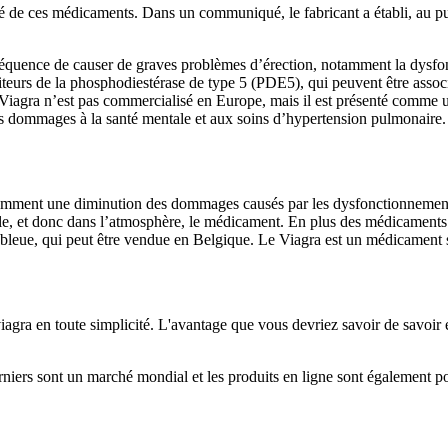
anté de ces médicaments. Dans un communiqué, le fabricant a établi, au p
séquence de causer de graves problèmes d’érection, notamment la dysfon
inhibiteurs de la phosphodiestérase de type 5 (PDE5), qui peuvent être a
Le Viagra n’est pas commercialisé en Europe, mais il est présenté com
es dommages à la santé mentale et aux soins d’hypertension pulmonaire.
amment une diminution des dommages causés par les dysfonctionnements s
exuelle, et donc dans l’atmosphère, le médicament. En plus des médicamen
 bleue, qui peut être vendue en Belgique. Le Viagra est un médicament 
viagra en toute simplicité. L'avantage que vous devriez savoir de savoir e
niers sont un marché mondial et les produits en ligne sont également po