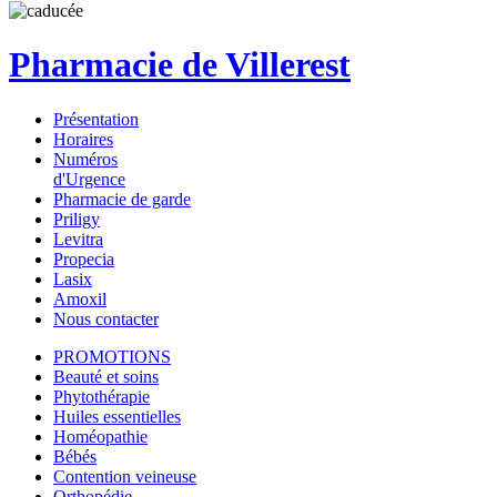
Pharmacie de Villerest
Présentation
Horaires
Numéros
d'Urgence
Pharmacie de garde
Priligy
Levitra
Propecia
Lasix
Amoxil
Nous contacter
PROMOTIONS
Beauté et soins
Phytothérapie
Huiles essentielles
Homéopathie
Bébés
Contention veineuse
Orthopédie