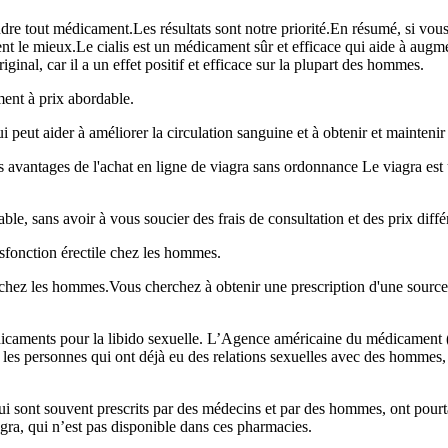
endre tout médicament.Les résultats sont notre priorité.En résumé, si vo
t le mieux.Le cialis est un médicament sûr et efficace qui aide à augment
iginal, car il a un effet positif et efficace sur la plupart des hommes.
ment à prix abordable.
ui peut aider à améliorer la circulation sanguine et à obtenir et maintenir
avantages de l'achat en ligne de viagra sans ordonnance Le viagra est un
iable, sans avoir à vous soucier des frais de consultation et des prix diffé
ysfonction érectile chez les hommes.
ile chez les hommes.Vous cherchez à obtenir une prescription d'une sou
caments pour la libido sexuelle. L’Agence américaine du médicament (F
r les personnes qui ont déjà eu des relations sexuelles avec des hommes,
i sont souvent prescrits par des médecins et par des hommes, ont pourta
ra, qui n’est pas disponible dans ces pharmacies.