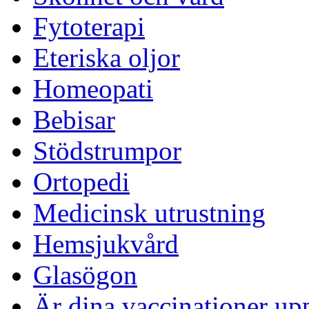
Fytoterapi
Eteriska oljor
Homeopati
Bebisar
Stödstrumpor
Ortopedi
Medicinsk utrustning
Hemsjukvård
Glasögon
Är dina vaccinationer up