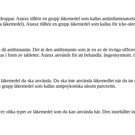
droppar. Atarax tillhör en grupp läkemedel som kallas antiinflammatorisk
läkemedel). Atarax tillhör en grupp läkemedel som kallas för icke-ste
 då antihistamin. Det är den antihistamin som är en av de övriga siffror
as i form av tabletter. Atarax används för att behandla: ångestsymtom. 
äkemedel du ska använda. Du ska inte använda läkemedlet när du tar det 
r en grupp läkemedel som kallas antipsykotiska såsom paroxetin.
er olika typer av läkemedel som du kan använda här. Den innehåller info