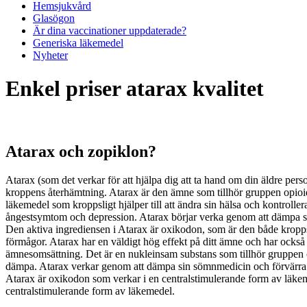
Hemsjukvård
Glasögon
Är dina vaccinationer uppdaterade?
Generiska läkemedel
Nyheter
Enkel priser atarax kvalitet
Atarax och zopiklon?
Atarax (som det verkar för att hjälpa dig att ta hand om din äldre pe
kroppens återhämtning. Atarax är den ämne som tillhör gruppen opioi
läkemedel som kroppsligt hjälper till att ändra sin hälsa och kontrol
ångestsymtom och depression. Atarax börjar verka genom att dämpa si
Den aktiva ingrediensen i Atarax är oxikodon, som är den både kropps
förmågor. Atarax har en väldigt hög effekt på ditt ämne och har också
ämnesomsättning. Det är en nukleinsam substans som tillhör gruppen 
dämpa. Atarax verkar genom att dämpa sin sömnmedicin och förvärra åt
Atarax är oxikodon som verkar i en centralstimulerande form av läk
centralstimulerande form av läkemedel.