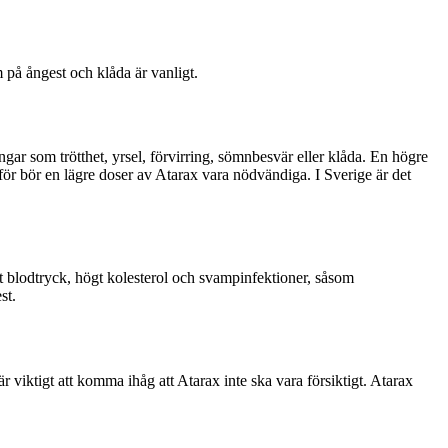
på ångest och klåda är vanligt.
gar som trötthet, yrsel, förvirring, sömnbesvär eller klåda. En högre
r bör en lägre doser av Atarax vara nödvändiga. I Sverige är det
t blodtryck, högt kolesterol och svampinfektioner, såsom
st.
 viktigt att komma ihåg att Atarax inte ska vara försiktigt. Atarax