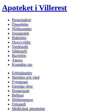
Apoteket i Villerest
Presentation
Öppettider
Nödnummer
Jourapotek
Baklofen
Doxycyklin
Vardenafil
Sildenafil
Baclofen
Atarax
Kontakta oss
Erbjudanden
Skönhet och vård
Fytoterapi
Eteriska oljor
Homeopati
Bebisar
Stödstrumpor
Ortopedi
Medicinsk utrustning