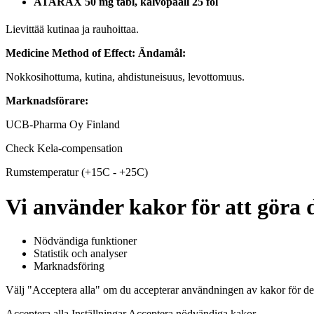
ATARAX 50 mg tabl, kalvopääll 25 fol
Lievittää kutinaa ja rauhoittaa.
Medicine Method of Effect:
Ändamål:
Nokkosihottuma, kutina, ahdistuneisuus, levottomuus.
Marknadsförare:
UCB-Pharma Oy Finland
Check Kela-compensation
Rumstemperatur (+15C - +25C)
Vi använder kakor för att göra d
Nödvändiga funktioner
Statistik och analyser
Marknadsföring
Välj "Acceptera alla" om du accepterar användningen av kakor för de
Acceptera alla Inställningar Acceptera nödvändiga kakor