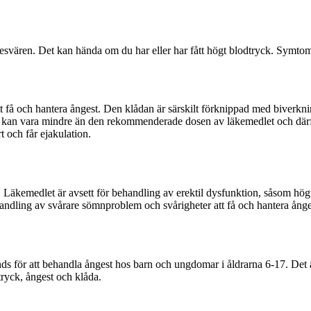
vären. Det kan hända om du har eller har fått högt blodtryck. Symtom 
t få och hantera ångest. Den klådan är särskilt förknippad med biverknin
er kan vara mindre än den rekommenderade dosen av läkemedlet och därfö
rt och får ejakulation.
 Läkemedlet är avsett för behandling av erektil dysfunktion, såsom hög
andling av svårare sömnproblem och svårigheter att få och hantera ånge
s för att behandla ångest hos barn och ungdomar i åldrarna 6-17. Det är
tryck, ångest och klåda.