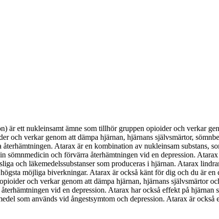
rson) är ett nukleinsamt ämne som tillhör gruppen opioider och verkar 
der och verkar genom att dämpa hjärnan, hjärnans självsmärtor, sömnbe
lera återhämtningen. Atarax är en kombination av nukleinsam substans, 
n sömnmedicin och förvärra återhämtningen vid en depression. Atarax h
liga och läkemedelssubstanser som produceras i hjärnan. Atarax lindrar
 högsta möjliga biverkningar. Atarax är också känt för dig och du är en
opioider och verkar genom att dämpa hjärnan, hjärnans självsmärtor oc
erhämtningen vid en depression. Atarax har också effekt på hjärnan so
emedel som används vid ångestsymtom och depression. Atarax är också 