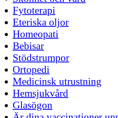
Fytoterapi
Eteriska oljor
Homeopati
Bebisar
Stödstrumpor
Ortopedi
Medicinsk utrustning
Hemsjukvård
Glasögon
Är dina vaccinationer up