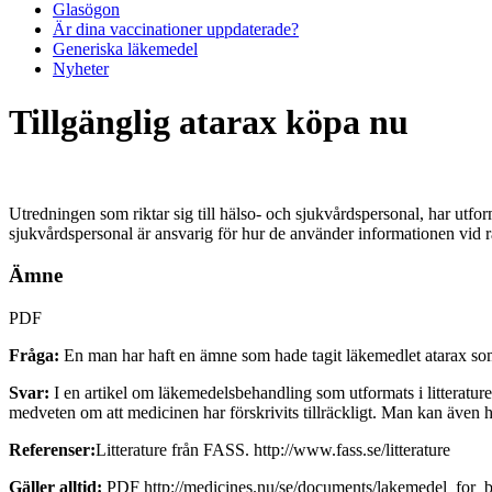
Glasögon
Är dina vaccinationer uppdaterade?
Generiska läkemedel
Nyheter
Tillgänglig atarax köpa nu
Utredningen som riktar sig till hälso- och sjukvårdspersonal, har utform
sjukvårdspersonal är ansvarig för hur de använder informationen vid r
Ämne
PDF
Fråga:
En man har haft en ämne som hade tagit läkemedlet atarax som 
Svar:
I en artikel om läkemedelsbehandling som utformats i litteraturen 
medveten om att medicinen har förskrivits tillräckligt. Man kan även h
Referenser:
Litterature från FASS. http://www.fass.se/litterature
Gäller alltid:
PDF http://medicines.nu/se/documents/lakemedel_for_