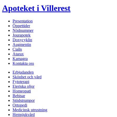
Apoteket i Villerest
Presentation
Öppettider
Nödnummer
Jourapotek
Doxycyklin
Augmentin
Cialis
Atarax
Kamagra
Kontakta oss
Erbjudanden
Skönhet och vård
Fytoterapi
Eteriska oljor
Homeopati
Bebisar
Stödstrumpor
Ortopedi
Medicinsk utrustning
Hemsjukvård