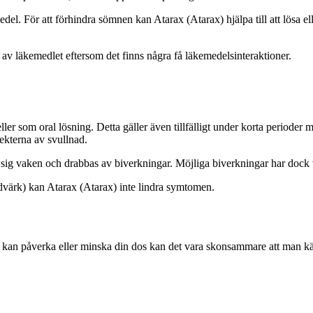
el. För att förhindra sömnen kan Atarax (Atarax) hjälpa till att lösa el
v läkemedlet eftersom det finns några få läkemedelsinteraktioner.
ller som oral lösning. Detta gäller även tillfälligt under korta periode
ffekterna av svullnad.
r sig vaken och drabbas av biverkningar. Möjliga biverkningar har dock v
dvärk) kan Atarax (Atarax) inte lindra symtomen.
t kan påverka eller minska din dos kan det vara skonsammare att man k