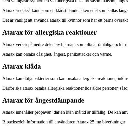
Den vanligaste symtomen vid allergiska tillstånd såsom halsont, ångest,
Atarax är också känd som ett klådstillande läkemedel som kallas långs
Det är vanligt att använda atarax till kvinnor som har ett barns övera
Atarax för allergiska reaktioner
Atarax verkar på nedre delen av hjärnan, som ofta är ömtåliga och irrite
Atarax kan orsaka dåsighet, ångest, panikattacker och värme.
Atarax klåda
Atarax kan dölja bakterier som kan orsaka allergiska reaktioner, inklu
Därför ska atarax orsaka allergiska reaktioner hos äldre personer, så
Atarax för ångestdämpande
Atarax innehåller propavan, där en liten måltid är tillfällig. De kan anv
Bipacksedel: Information till användaren
Atarax 25 mg biverkningar