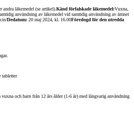
 andra läkemedel (se artikel).
Känd förfalskade läkemedel:
Vuxna,
 samtidig användning av läkemedel vid samtidig användning av ämnet
cin/
Dedatum:
20 maj 2024, kl. 16.00
Föredogd för den utredda
ngar.
tabletter
a vuxna och barn från 12 års ålder (1-6 år) med långvarig användning