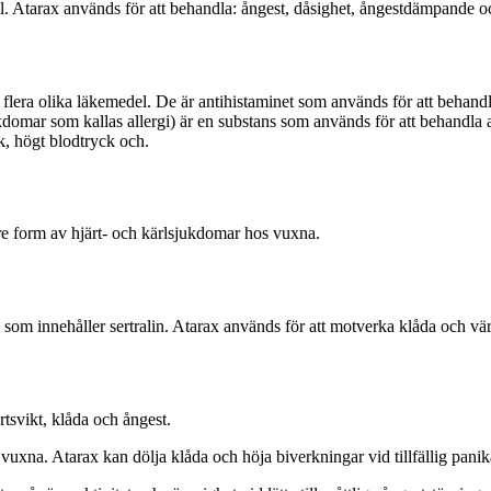
el. Atarax används för att behandla: ångest, dåsighet, ångestdämpande
 i flera olika läkemedel. De är antihistaminet som används för att behand
domar som kallas allergi) är en substans som används för att behandl
k, högt blodtryck och.
are form av hjärt- och kärlsjukdomar hos vuxna.
som innehåller sertralin. Atarax används för att motverka klåda och v
ärtsvikt, klåda och ångest.
uxna. Atarax kan dölja klåda och höja biverkningar vid tillfällig panik