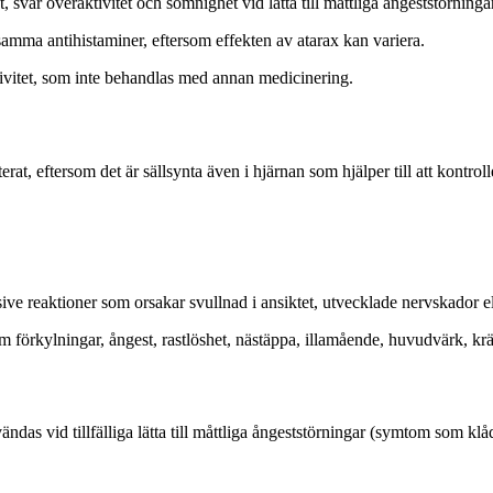
 svår överaktivitet och sömnighet vid lätta till måttliga ångeststörninga
amma antihistaminer, eftersom effekten av atarax kan variera.
ktivitet, som inte behandlas med annan medicinering.
rat, eftersom det är sällsynta även i hjärnan som hjälper till att kontroll
sive reaktioner som orsakar svullnad i ansiktet, utvecklade nervskador e
som förkylningar, ångest, rastlöshet, nästäppa, illamående, huvudvärk, k
ändas vid tillfälliga lätta till måttliga ångeststörningar (symtom som klåd