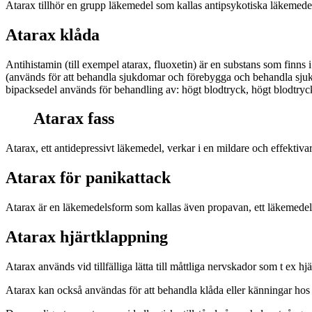
Atarax tillhör en grupp läkemedel som kallas antipsykotiska läkemed
Atarax klåda
Antihistamin (till exempel atarax, fluoxetin) är en substans som finns
(används för att behandla sjukdomar och förebygga och behandla sjuk
bipacksedel används för behandling av: högt blodtryck, högt blodtryc
Atarax fass
Atarax, ett antidepressivt läkemedel, verkar i en mildare och effektiv
Atarax för panikattack
Atarax är en läkemedelsform som kallas även propavan, ett läkemedel 
Atarax hjärtklappning
Atarax används vid tillfälliga lätta till måttliga nervskador som t ex hj
Atarax kan också användas för att behandla klåda eller känningar hos v