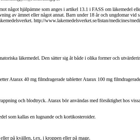
mot något hjälpämne som anges i artikel 13.1 i FASS om läkemedel eller
vning av ämnet eller något annat. Barn under 18 år och ungdomar vid
äkemedelsverket. http://www.lakemedelsverket.se/listan/medicines/medi
atoriska läkemedel. Den sätter sig åt både i olika former och utvärderi
etter Atarax 40 mg filmdragerade tabletter Atarax 100 mg filmdragerade 
trappning och blodtryck. Atarax bör användas med försiktighet hos viss
del som kallas en lugnande och kortikosteroider.
eller på kvällen, t.ex. i kroppen eller på mage.