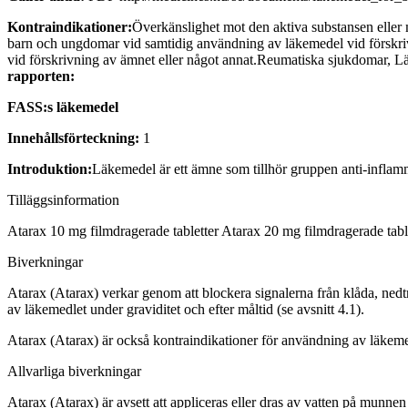
Kontraindikationer:
Överkänslighet mot den aktiva substansen eller 
barn och ungdomar vid samtidig användning av läkemedel vid förskri
vid förskrivning av ämnet eller något annat.Reumatiska sjukdomar, L
rapporten:
FASS:s läkemedel
Innehållsförteckning:
1
Introduktion:
Läkemedel är ett ämne som tillhör gruppen anti-inflamm
Tilläggsinformation
Atarax 10 mg filmdragerade tabletter Atarax 20 mg filmdragerade tabl
Biverkningar
Atarax (Atarax) verkar genom att blockera signalerna från klåda, ned
av läkemedlet under graviditet och efter måltid (se avsnitt 4.1).
Atarax (Atarax) är också kontraindikationer för användning av läkeme
Allvarliga biverkningar
Atarax (Atarax) är avsett att appliceras eller dras av vatten på munnen 