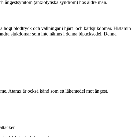
 och ångestsymtom (anxiolytiska syndrom) hos äldre män.
la högt blodtryck och vallningar i hjärt- och kärlsjukdomar. Histamin
a andra sjukdomar som inte nämns i denna bipacksedel. Denna
ärme. Atarax är också känd som ett läkemedel mot ångest.
attacker.