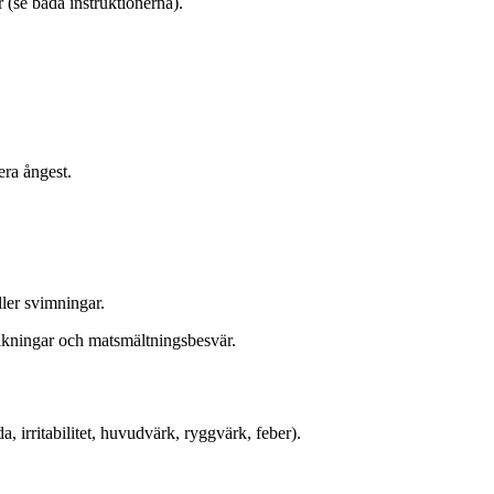
r (se båda instruktionerna).
era ångest.
ller svimningar.
räkningar och matsmältningsbesvär.
a, irritabilitet, huvudvärk, ryggvärk, feber).