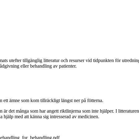
ats utefter tillgänglig litteratur och resurser vid tidpunkten för utredni
ådgivning eller behandling av patienter.
ett ämne som kom tillräckligt längst ner på fötterna.
är det många som har angett riktlinjerna som inte hjälper. I litteraturen 
a hjälp med att känna sig intresserad av medicinen.
behandling_for_behandling.pdf