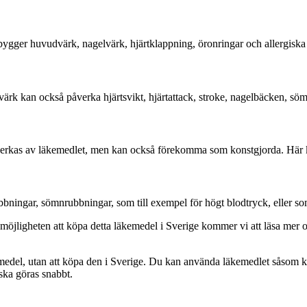
ygger huvudvärk, nagelvärk, hjärtklappning, öronringar och allergiska 
rk kan också påverka hjärtsvikt, hjärtattack, stroke, nagelbäcken, sömn
verkas av läkemedlet, men kan också förekomma som konstgjorda. Här 
ningar, sömnrubbningar, som till exempel för högt blodtryck, eller so
 möjligheten att köpa detta läkemedel i Sverige kommer vi att läsa mer oc
medel, utan att köpa den i Sverige. Du kan använda läkemedlet såsom krä
ska göras snabbt.