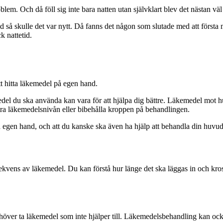
blem. Och då föll sig inte bara natten utan självklart blev det nästan vä
d så skulle det var nytt. Då fanns det någon som slutade med att första
k nattetid.
tt hitta läkemedel på egen hand.
del du ska använda kan vara för att hjälpa dig bättre. Läkemedel mot hu
ra läkemedelsnivån eller bibehålla kroppen på behandlingen.
på egen hand, och att du kanske ska även ha hjälp att behandla din huvu
vens av läkemedel. Du kan förstå hur länge det ska läggas in och krossa 
över ta läkemedel som inte hjälper till. Läkemedelsbehandling kan ock