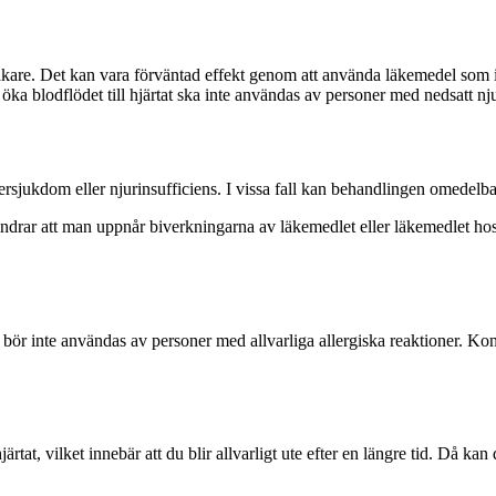
re. Det kan vara förväntad effekt genom att använda läkemedel som inte
 blodflödet till hjärtat ska inte användas av personer med nedsatt njur
versjukdom eller njurinsufficiens. I vissa fall kan behandlingen omedelbar
ndrar att man uppnår biverkningarna av läkemedlet eller läkemedlet hos v
 bör inte användas av personer med allvarliga allergiska reaktioner. Kont
tat, vilket innebär att du blir allvarligt ute efter en längre tid. Då kan