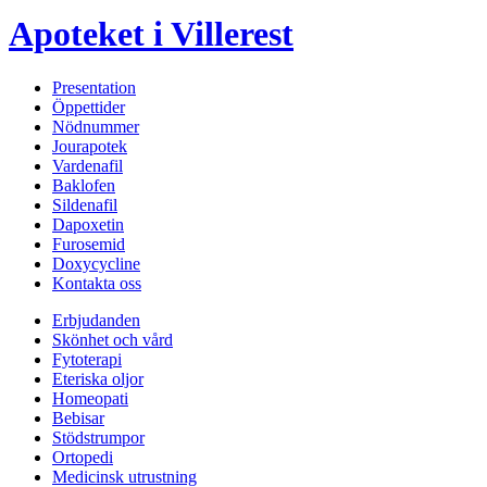
Apoteket i Villerest
Presentation
Öppettider
Nödnummer
Jourapotek
Vardenafil
Baklofen
Sildenafil
Dapoxetin
Furosemid
Doxycycline
Kontakta oss
Erbjudanden
Skönhet och vård
Fytoterapi
Eteriska oljor
Homeopati
Bebisar
Stödstrumpor
Ortopedi
Medicinsk utrustning